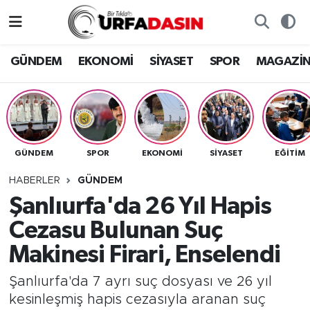
GÜNDEM
Künye
Nöbetçi Eczaneler
GÜNDEM
EKONOMİ
SİYASET
SPOR
MAGAZİ
EKONOMİ
Gizlilik ve Güvenlik Politikası
Hava Durumu
SİYASET
İletişim
Namaz Vakitleri
GÜNDEM
SPOR
EKONOMİ
SİYASET
EĞITIM
SPOR
Trafik Durumu
HABERLER
GÜNDEM
MAGAZİN
Süper Lig Puan Durumu ve Fikstür
Şanlıurfa'da 26 Yıl Hapis
Cezasu Bulunan Suç
SAĞLIK
Tüm Manşetler
Makinesi Firari, Enselendi
TEKNOLOJİ
Son Dakika Haberleri
Şanlıurfa'da 7 ayrı suç dosyası ve 26 yıl
kesinleşmiş hapis cezasıyla aranan suç
OTOMOBİL
Haber Arşivi