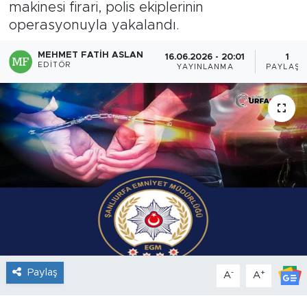
makinesi firari, polis ekiplerinin
operasyonuyla yakalandı.
MEHMET FATIH ASLAN
16.06.2026 - 20:01
1
EDITÖR
YAYINLANMA
PAYLAŞI
Paylaş
-
+
A
A