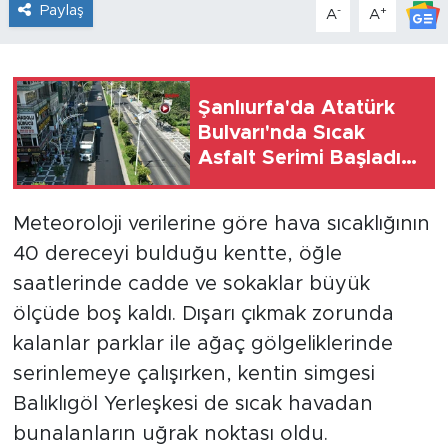
Paylaş
-
+
A
A
Şanlıurfa'da Atatürk
Bulvarı'nda Sıcak
Asfalt Serimi Başladı:
Kısa Sürede Açılacak
Meteoroloji verilerine göre hava sıcaklığının
40 dereceyi bulduğu kentte, öğle
saatlerinde cadde ve sokaklar büyük
ölçüde boş kaldı. Dışarı çıkmak zorunda
kalanlar parklar ile ağaç gölgeliklerinde
serinlemeye çalışırken, kentin simgesi
Balıklıgöl Yerleşkesi de sıcak havadan
bunalanların uğrak noktası oldu.