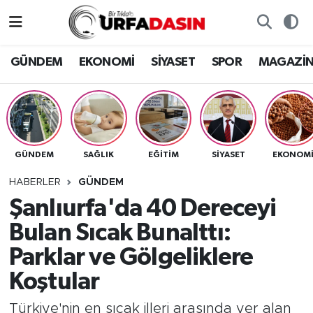
GÜNDEM
Künye
Nöbetçi Eczaneler
GÜNDEM
EKONOMİ
SİYASET
SPOR
MAGAZİ
EKONOMİ
Gizlilik ve Güvenlik Politikası
Hava Durumu
SİYASET
İletişim
Namaz Vakitleri
GÜNDEM
SAĞLIK
EĞITIM
SİYASET
EKONOM
SPOR
Trafik Durumu
HABERLER
GÜNDEM
MAGAZİN
Süper Lig Puan Durumu ve Fikstür
Şanlıurfa'da 40 Dereceyi
Bulan Sıcak Bunalttı:
SAĞLIK
Tüm Manşetler
Parklar ve Gölgeliklere
TEKNOLOJİ
Son Dakika Haberleri
Koştular
OTOMOBİL
Haber Arşivi
Türkiye'nin en sıcak illeri arasında yer alan