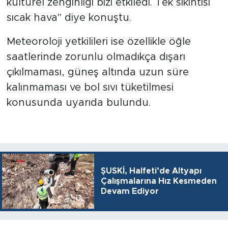
kültürel zenginliği bizi etkiledi. Tek sıkıntısı
sıcak hava" diye konuştu.
Meteoroloji yetkilileri ise özellikle öğle
saatlerinde zorunlu olmadıkça dışarı
çıkılmaması, güneş altında uzun süre
kalınmaması ve bol sıvı tüketilmesi
konusunda uyarıda bulundu.
ŞUSKİ, Halfeti’de Altyapı
Çalışmalarına Hız Kesmeden
Devam Ediyor