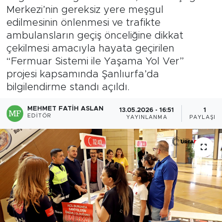
Merkezi’nin gereksiz yere meşgul
edilmesinin önlenmesi ve trafikte
ambulansların geçiş önceliğine dikkat
çekilmesi amacıyla hayata geçirilen
“Fermuar Sistemi ile Yaşama Yol Ver”
projesi kapsamında Şanlıurfa’da
bilgilendirme standı açıldı.
MEHMET FATIH ASLAN
13.05.2026 - 16:51
1
EDITÖR
YAYINLANMA
PAYLAŞIM