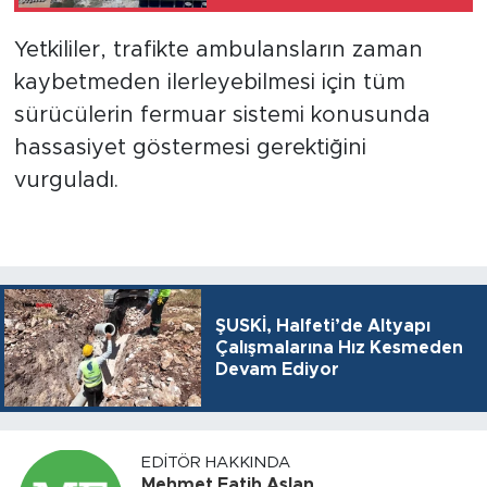
Yetkililer, trafikte ambulansların zaman
kaybetmeden ilerleyebilmesi için tüm
sürücülerin fermuar sistemi konusunda
hassasiyet göstermesi gerektiğini
vurguladı.
ŞUSKİ, Halfeti’de Altyapı
Çalışmalarına Hız Kesmeden
Devam Ediyor
EDITÖR HAKKINDA
Mehmet Fatih Aslan