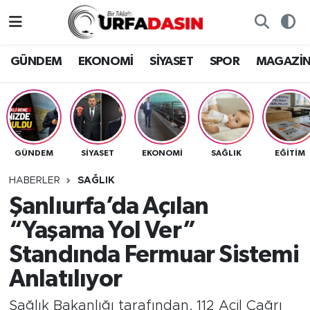
GÜNDEM
Künye
Nöbetçi Eczaneler
GÜNDEM
EKONOMİ
SİYASET
SPOR
MAGAZİ
EKONOMİ
Gizlilik ve Güvenlik Politikası
Hava Durumu
SİYASET
İletişim
Namaz Vakitleri
GÜNDEM
SİYASET
EKONOMİ
SAĞLIK
EĞITIM
SPOR
Trafik Durumu
HABERLER
SAĞLIK
MAGAZİN
Süper Lig Puan Durumu ve Fikstür
Şanlıurfa’da Açılan
“Yaşama Yol Ver”
SAĞLIK
Tüm Manşetler
Standında Fermuar Sistemi
TEKNOLOJİ
Son Dakika Haberleri
Anlatılıyor
OTOMOBİL
Haber Arşivi
Sağlık Bakanlığı tarafından, 112 Acil Çağrı