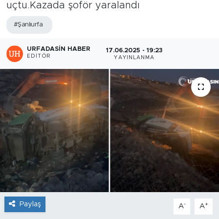
uçtu.Kazada şoför yaralandı
#Şanlıurfa
URFADASIN HABER
17.06.2025 - 19:23
EDITÖR
YAYINLANMA
Paylaş
-
+
A
A