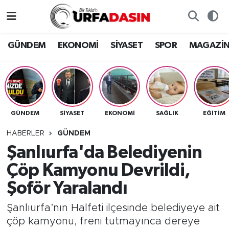
GÜNDEM
Künye
Nöbetçi Eczaneler
GÜNDEM
EKONOMİ
SİYASET
SPOR
MAGAZİ
EKONOMİ
Gizlilik ve Güvenlik Politikası
Hava Durumu
SİYASET
İletişim
Namaz Vakitleri
GÜNDEM
SİYASET
EKONOMİ
SAĞLIK
EĞITIM
SPOR
Trafik Durumu
HABERLER
GÜNDEM
MAGAZİN
Süper Lig Puan Durumu ve Fikstür
Şanlıurfa'da Belediyenin
Çöp Kamyonu Devrildi,
SAĞLIK
Tüm Manşetler
Şoför Yaralandı
TEKNOLOJİ
Son Dakika Haberleri
Şanlıurfa’nın Halfeti ilçesinde belediyeye ait
çöp kamyonu, freni tutmayınca dereye
OTOMOBİL
Haber Arşivi