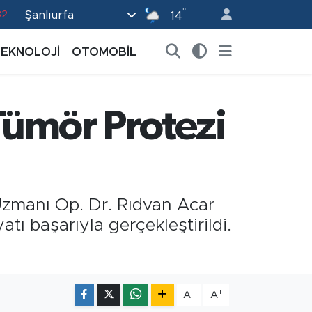
°
Şanlıurfa
02
14
19
TEKNOLOJİ
OTOMOBİL
18
19
 Tümör Protezi
0
82
Uzmanı Op. Dr. Rıdvan Acar
ı başarıyla gerçekleştirildi.
-
+
A
A