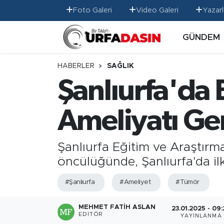
Foto Galeri
Video Galeri
Yazarl
GÜNDEM
GÜNDEM
Künye
Nöbetçi Eczaneler
EKONOMİ
Gizlilik ve Güvenlik Politikası
Hava Durumu
HABERLER
SAĞLIK
Şanlıurfa'da 
SİYASET
İletişim
Namaz Vakitleri
Ameliyatı Ger
SPOR
Trafik Durumu
MAGAZİN
Süper Lig Puan Durumu ve Fikstür
Şanlıurfa Eğitim ve Araştır
öncülüğünde, Şanlıurfa'da ilk
SAĞLIK
Tüm Manşetler
#Şanlıurfa
#Ameliyet
#Tümör
TEKNOLOJİ
Son Dakika Haberleri
MEHMET FATIH ASLAN
23.01.2025 - 09
OTOMOBİL
Haber Arşivi
EDITÖR
YAYINLANMA