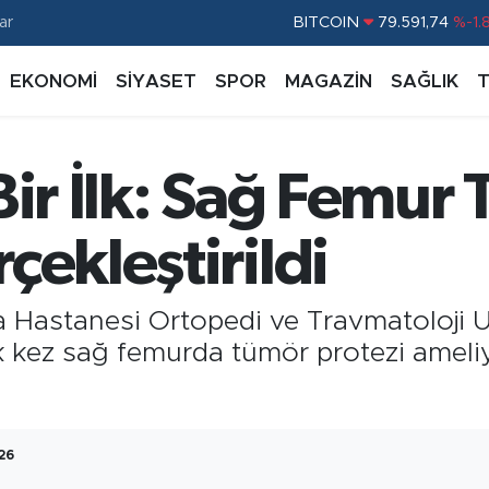
ar
DOLAR
45,43620
%0.
EURO
53,38690
%0.
EKONOMİ
SİYASET
SPOR
MAGAZİN
SAĞLIK
STERLİN
61,60380
%0.
G.ALTIN
6862,09000
%0.
Bir İlk: Sağ Femur
BİST100
14.598,00
%
BITCOIN
79.591,74
%-1.
çekleştirildi
ma Hastanesi Ortopedi ve Travmatoloji 
 kez sağ femurda tümör protezi ameliyat
:26