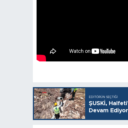
EDITÖRÜN SEÇTIĞI
ŞUSKİ, Halfet
Devam Ediyor