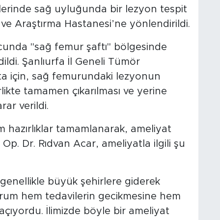
klerinde sağ uyluğunda bir lezyon tespit
m ve Araştırma Hastanesi’ne yönlendirildi.
unda "sağ femur şaftı" bölgesinde
ldi. Şanlıurfa İl Geneli Tümör
ta için, sağ femurundaki lezyonun
likte tamamen çıkarılması ve yerine
ar verildi.
 hazırlıklar tamamlanarak, ameliyat
i. Op. Dr. Rıdvan Acar, ameliyatla ilgili şu
genellikle büyük şehirlere giderek
urum hem tedavilerin gecikmesine hem
çıyordu. İlimizde böyle bir ameliyat