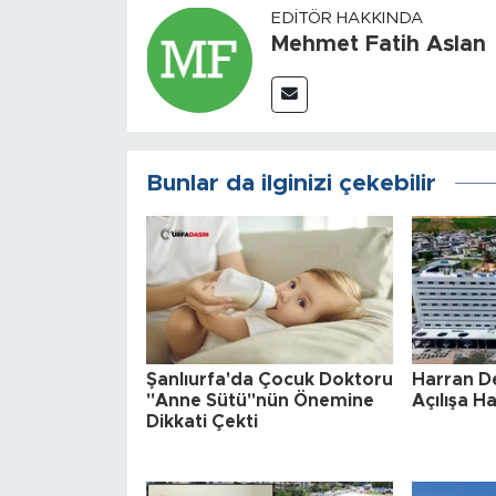
EDITÖR HAKKINDA
Mehmet Fatih Aslan
Bunlar da ilginizi çekebilir
Şanlıurfa'da Çocuk Doktoru
Harran D
"Anne Sütü"nün Önemine
Açılışa H
Dikkati Çekti