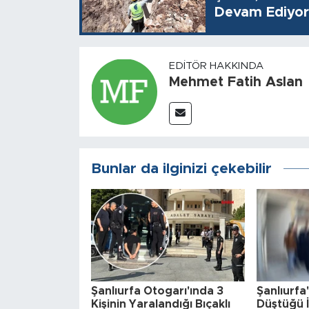
Devam Ediyor
EDITÖR HAKKINDA
Mehmet Fatih Aslan
Bunlar da ilginizi çekebilir
Şanlıurfa Otogarı'ında 3
Şanlıurf
Kişinin Yaralandığı Bıçaklı
Düştüğü İ