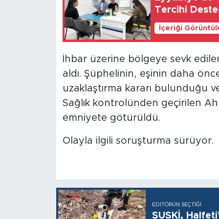
Tercihi Desteğ
İçeriği Görüntü
İhbar üzerine bölgeye sevk edilen 
aldı. Şüphelinin, eşinin daha önc
uzaklaştırma kararı bulunduğu ve ç
Sağlık kontrolünden geçirilen Ah
emniyete götürüldü.
Olayla ilgili soruşturma sürüyor.
EDITÖRÜN SEÇTIĞI
ŞUSKİ, Halfet