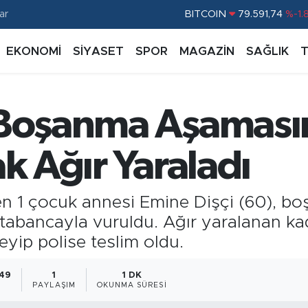
BITCOIN
79.591,74
%-1.
ar
DOLAR
45,43620
%0.
EKONOMİ
SİYASET
SPOR
MAGAZİN
SAĞLIK
EURO
53,38690
%0.
STERLİN
61,60380
%0.
 Boşanma Aşamasın
G.ALTIN
6862,09000
%0.
BİST100
14.598,00
%
ak Ağır Yaraladı
yen 1 çocuk annesi Emine Dişçi (60), b
tabancayla vuruldu. Ağır yaralanan kad
eyip polise teslim oldu.
:49
1
1 DK
PAYLAŞIM
OKUNMA SÜRESI