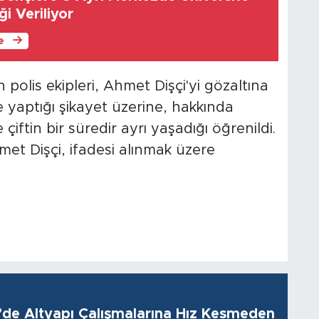
i Veriliyor
le
polis ekipleri, Ahmet Dişçi'yi gözaltına
e yaptığı şikayet üzerine, hakkında
iftin bir süredir ayrı yaşadığı öğrenildi.
met Dişçi, ifadesi alınmak üzere
i’de Altyapı Çalışmalarına Hız Kesmeden