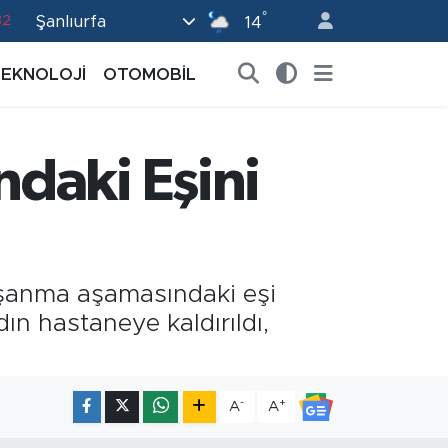
82
°
Şanlıurfa
14
02
TEKNOLOJİ
OTOMOBİL
19
18
daki Eşini
19
0
oşanma aşamasındaki eşi
ın hastaneye kaldırıldı,
-
+
A
A