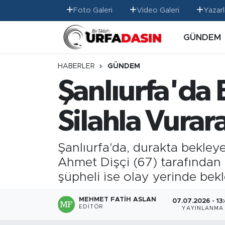
Foto Galeri
Video Galeri
Yazarl
GÜNDEM
GÜNDEM
Künye
Nöbetçi Eczaneler
EKONOMİ
Gizlilik ve Güvenlik Politikası
Hava Durumu
HABERLER
GÜNDEM
Şanlıurfa'da
SİYASET
İletişim
Namaz Vakitleri
Silahla Vurar
SPOR
Trafik Durumu
MAGAZİN
Süper Lig Puan Durumu ve Fikstür
Şanlıurfa'da, durakta bekle
Ahmet Dişçi (67) tarafından 
SAĞLIK
Tüm Manşetler
şüpheli ise olay yerinde bekl
TEKNOLOJİ
Son Dakika Haberleri
MEHMET FATIH ASLAN
07.07.2026 - 13
EDITÖR
YAYINLANMA
OTOMOBİL
Haber Arşivi