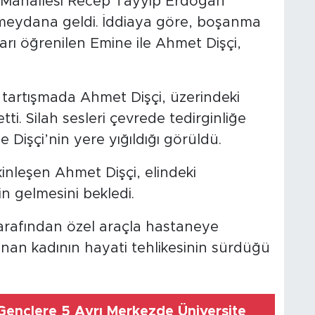
ı Mahallesi Recep Tayyip Erdoğan
meydana geldi. İddiaya göre, boşanma
arı öğrenilen Emine ile Ahmet Dişçi,
tartışmada Ahmet Dişçi, üzerindeki
ti. Silah sesleri çevrede tedirginliğe
Dişçi’nin yere yığıldığı görüldü.
inleşen Ahmet Dişçi, elindeki
in gelmesini bekledi.
tarafından özel araçla hastaneye
alınan kadının hayati tehlikesinin sürdüğü
Gençlere 5 Ayrı Merkezde Üniversite