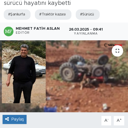
sürücü hayatını kaybetti
#Şanlıurfa
#Traktör kazası
#Sürücü
MEHMET FATIH ASLAN
26.03.2025 - 09:41
EDITÖR
YAYINLANMA
Paylaş
-
+
A
A