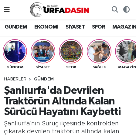
GÜNDEM
Künye
Nöbetçi Eczaneler
GÜNDEM
EKONOMİ
SİYASET
SPOR
MAGAZİ
EKONOMİ
Gizlilik ve Güvenlik Politikası
Hava Durumu
SİYASET
İletişim
Namaz Vakitleri
GÜNDEM
SİYASET
SPOR
SAĞLIK
MAGAZİ
SPOR
Trafik Durumu
HABERLER
GÜNDEM
MAGAZİN
Süper Lig Puan Durumu ve Fikstür
Şanlıurfa'da Devrilen
Traktörün Altında Kalan
SAĞLIK
Tüm Manşetler
Sürücü Hayatını Kaybetti
TEKNOLOJİ
Son Dakika Haberleri
Şanlıurfa'nın Suruç ilçesinde kontrolden
çıkarak devrilen traktörün altında kalan
OTOMOBİL
Haber Arşivi