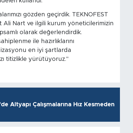
adeleri kullandı:
alarımızı gözden geçirdik. TEKNOFEST
li Nart ve ilgili kurum yöneticilerimizin
kapsamlı olarak değerlendirdik.
hiplenme ile hazırlıklarını
asyonu en iyi şartlarda
ı titizlikle yürütüyoruz."
i’de Altyapı Çalışmalarına Hız Kesmeden