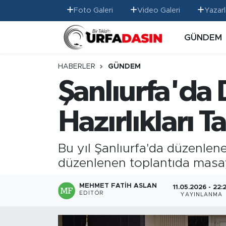
Foto Galeri
Video Galeri
Yazarl
GÜNDEM
GÜNDEM
Künye
Nöbetçi Eczaneler
EKONOMİ
Gizlilik ve Güvenlik Politikası
Hava Durumu
HABERLER
GÜNDEM
Şanlıurfa'da
SİYASET
İletişim
Namaz Vakitleri
Hazırlıkları 
SPOR
Trafik Durumu
MAGAZİN
Süper Lig Puan Durumu ve Fikstür
Bu yıl Şanlıurfa'da düzenlen
düzenlenen toplantıda masaya
SAĞLIK
Tüm Manşetler
MEHMET FATIH ASLAN
11.05.2026 - 22:
TEKNOLOJİ
Son Dakika Haberleri
EDITÖR
YAYINLANMA
OTOMOBİL
Haber Arşivi