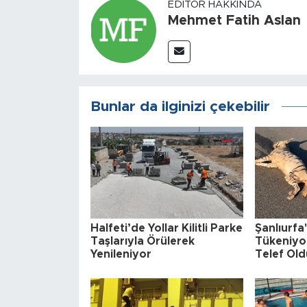
EDITÖR HAKKINDA
Mehmet Fatih Aslan
Bunlar da ilginizi çekebilir
Halfeti’de Yollar Kilitli Parke
Şanlıurfa
Taşlarıyla Örülerek
Tükeniyor
Yenileniyor
Telef Old