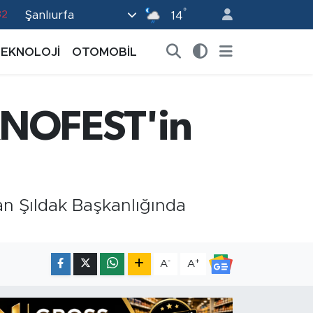
82
°
Şanlıurfa
14
02
TEKNOLOJİ
OTOMOBİL
19
18
KNOFEST'in
19
0
an Şıldak Başkanlığında
-
+
A
A