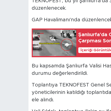
TEKNOFEST, bu yıl Şanlıurfa'da 3
düzenlenecek.
GAP Havalimanı'nda düzenlencek fe
Şanlıurfa'da 
Çarpması Son
İçeriği Görüntü
Bu kapsamda Şanlıurfa Valisi Hasa
durumu değerlendirildi.
Toplantıya TEKNOFEST Genel Sekr
yöneticilerinin katıldığı toplantıda 
ele alındı.