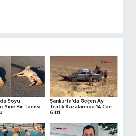
'da Soyu
Şanlıurfa'da Geçen Ay
: Yine Bir Tanesi
Trafik Kazalarında 14 Can
u
Gitti