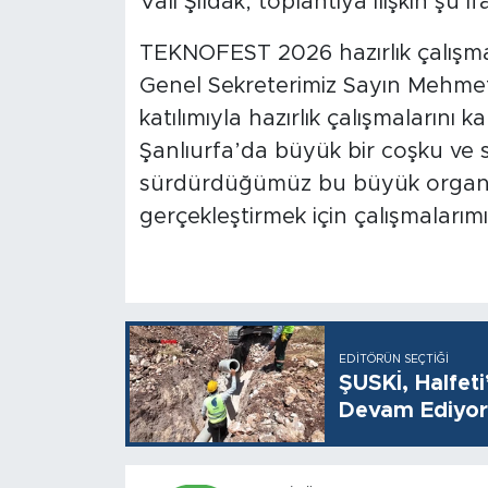
Vali Şıldak, toplantıya ilişkin şu if
TEKNOFEST 2026 hazırlık çalışm
Genel Sekreterimiz Sayın Mehmet A
katılımıyla hazırlık çalışmalarını 
Şanlıurfa’da büyük bir coşku ve sa
sürdürdüğümüz bu büyük organiz
gerçekleştirmek için çalışmalarımız
EDITÖRÜN SEÇTIĞI
ŞUSKİ, Halfet
Devam Ediyor