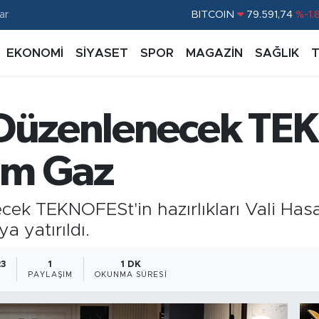
BITCOIN
79.591,74
%-1.
ar
DOLAR
45,43620
%0.
EKONOMİ
SİYASET
SPOR
MAGAZİN
SAĞLIK
EURO
53,38690
%0.
STERLİN
61,60380
%0.
 Düzenlenecek TE
G.ALTIN
6862,09000
%0.
BİST100
14.598,00
%
Tam Gaz
ecek TEKNOFESt'in hazırlıkları Vali Has
 yatırıldı.
23
1
1 DK
PAYLAŞIM
OKUNMA SÜRESI