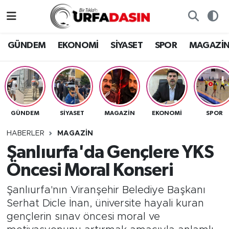
GÜNDEM
Künye
Nöbetçi Eczaneler
GÜNDEM
EKONOMİ
SİYASET
SPOR
MAGAZİ
EKONOMİ
Gizlilik ve Güvenlik Politikası
Hava Durumu
SİYASET
İletişim
Namaz Vakitleri
GÜNDEM
SİYASET
MAGAZİN
EKONOMİ
SPOR
SPOR
Trafik Durumu
HABERLER
MAGAZİN
MAGAZİN
Süper Lig Puan Durumu ve Fikstür
Şanlıurfa'da Gençlere YKS
Öncesi Moral Konseri
SAĞLIK
Tüm Manşetler
Şanlıurfa'nın Viranşehir Belediye Başkanı
TEKNOLOJİ
Son Dakika Haberleri
Serhat Dicle İnan, üniversite hayali kuran
gençlerin sınav öncesi moral ve
OTOMOBİL
Haber Arşivi