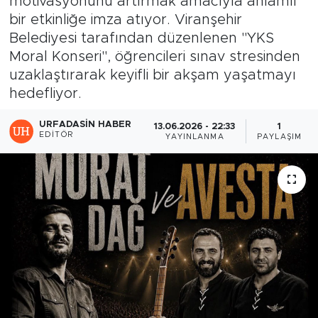
motivasyonunu artırmak amacıyla anlamlı
bir etkinliğe imza atıyor. Viranşehir
Belediyesi tarafından düzenlenen "YKS
Moral Konseri", öğrencileri sınav stresinden
uzaklaştırarak keyifli bir akşam yaşatmayı
hedefliyor.
URFADASIN HABER
13.06.2026 - 22:33
1
EDITÖR
YAYINLANMA
PAYLAŞIM