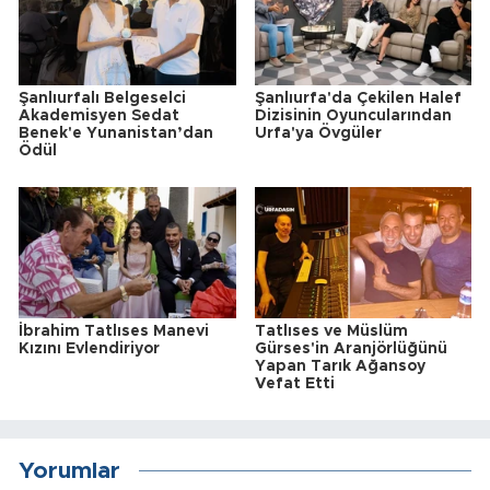
Şanlıurfalı Belgeselci
Şanlıurfa'da Çekilen Halef
Akademisyen Sedat
Dizisinin Oyuncularından
Benek'e Yunanistan’dan
Urfa'ya Övgüler
Ödül
İbrahim Tatlıses Manevi
Tatlıses ve Müslüm
Kızını Evlendiriyor
Gürses'in Aranjörlüğünü
Yapan Tarık Ağansoy
Vefat Etti
Yorumlar