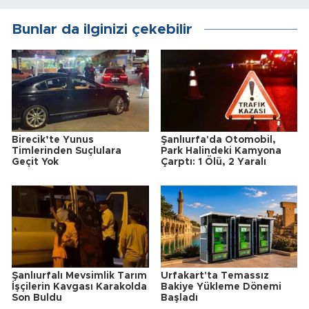
Bunlar da ilginizi çekebilir
Birecik’te Yunus
Şanlıurfa'da Otomobil,
Timlerinden Suçlulara
Park Halindeki Kamyona
Geçit Yok
Çarptı: 1 Ölü, 2 Yaralı
Şanlıurfalı Mevsimlik Tarım
Urfakart'ta Temassız
İşçilerin Kavgası Karakolda
Bakiye Yükleme Dönemi
Son Buldu
Başladı