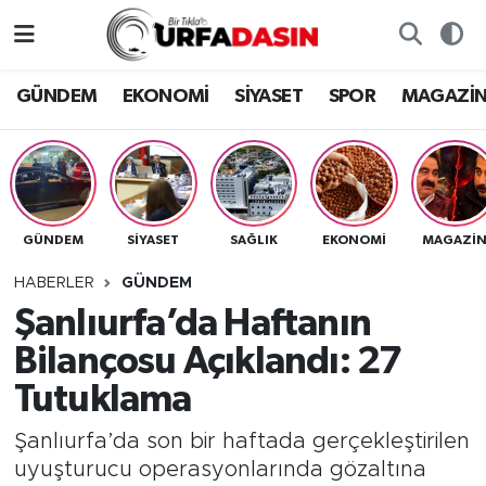
GÜNDEM
Künye
Nöbetçi Eczaneler
GÜNDEM
EKONOMİ
SİYASET
SPOR
MAGAZİ
EKONOMİ
Gizlilik ve Güvenlik Politikası
Hava Durumu
SİYASET
İletişim
Namaz Vakitleri
GÜNDEM
SİYASET
SAĞLIK
EKONOMİ
MAGAZİ
SPOR
Trafik Durumu
HABERLER
GÜNDEM
MAGAZİN
Süper Lig Puan Durumu ve Fikstür
Şanlıurfa’da Haftanın
Bilançosu Açıklandı: 27
SAĞLIK
Tüm Manşetler
Tutuklama
TEKNOLOJİ
Son Dakika Haberleri
Şanlıurfa’da son bir haftada gerçekleştirilen
uyuşturucu operasyonlarında gözaltına
OTOMOBİL
Haber Arşivi