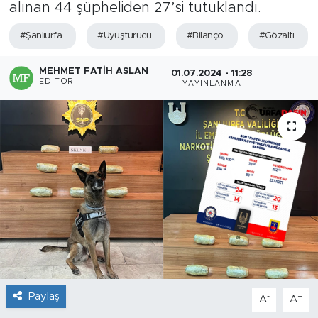
alınan 44 şüpheliden 27’si tutuklandı.
#Şanlıurfa
#Uyuşturucu
#Bilanço
#Gözaltı
MEHMET FATIH ASLAN
01.07.2024 - 11:28
EDITÖR
YAYINLANMA
Paylaş
-
+
A
A