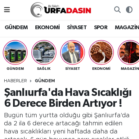
GÜNDEM
Künye
Nöbetçi Eczaneler
GÜNDEM
EKONOMİ
SİYASET
SPOR
MAGAZİ
EKONOMİ
Gizlilik ve Güvenlik Politikası
Hava Durumu
SİYASET
İletişim
Namaz Vakitleri
GÜNDEM
SAĞLIK
SİYASET
EKONOMİ
MAGAZİ
SPOR
Trafik Durumu
HABERLER
GÜNDEM
MAGAZİN
Süper Lig Puan Durumu ve Fikstür
Şanlıurfa'da Hava Sıcaklığı
6 Derece Birden Artıyor !
SAĞLIK
Tüm Manşetler
Bugün tüm yurtta olduğu gibi Şanlıurfa'da
TEKNOLOJİ
Son Dakika Haberleri
da 2 ila 6 derece artacağı tahmin edilen
hava sıcaklıkları yeni haftada daha da
OTOMOBİL
Haber Arşivi