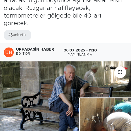
artacak. 6 gün boyunca aşırı sıcaklar etkili
olacak. Rüzgarlar hafifleyecek,
termometreler gölgede bile 40'ları
görecek.
#Şanlıurfa
URFADASIN HABER
06.07.2025 - 11:10
EDITÖR
YAYINLANMA