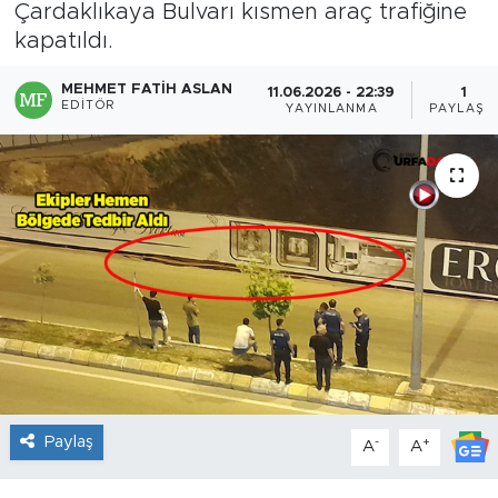
Çardaklıkaya Bulvarı kısmen araç trafiğine
kapatıldı.
MEHMET FATIH ASLAN
11.06.2026 - 22:39
1
EDITÖR
YAYINLANMA
PAYLAŞI
Paylaş
-
+
A
A