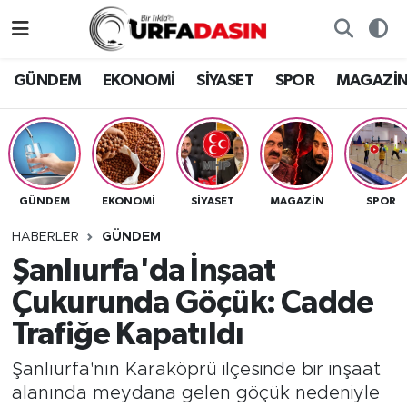
GÜNDEM
Künye
Nöbetçi Eczaneler
GÜNDEM
EKONOMİ
SİYASET
SPOR
MAGAZİ
EKONOMİ
Gizlilik ve Güvenlik Politikası
Hava Durumu
SİYASET
İletişim
Namaz Vakitleri
GÜNDEM
EKONOMİ
SİYASET
MAGAZİN
SPOR
SPOR
Trafik Durumu
HABERLER
GÜNDEM
MAGAZİN
Süper Lig Puan Durumu ve Fikstür
Şanlıurfa'da İnşaat
Çukurunda Göçük: Cadde
SAĞLIK
Tüm Manşetler
Trafiğe Kapatıldı
TEKNOLOJİ
Son Dakika Haberleri
Şanlıurfa'nın Karaköprü ilçesinde bir inşaat
alanında meydana gelen göçük nedeniyle
OTOMOBİL
Haber Arşivi