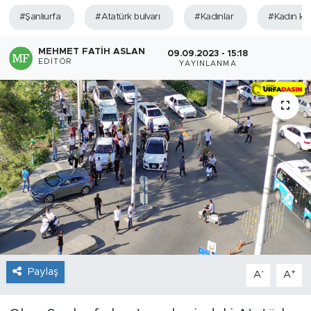
#Şanlıurfa
#Atatürk bulvarı
#Kadınlar
#Kadın ka
MEHMET FATIH ASLAN
09.09.2023 - 15:18
EDITÖR
YAYINLANMA
Paylaş
-
+
A
A