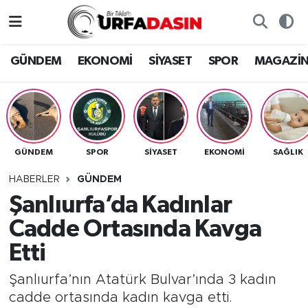
GÜNDEM
Künye
Nöbetçi Eczaneler
GÜNDEM
EKONOMİ
SİYASET
SPOR
MAGAZİ
EKONOMİ
Gizlilik ve Güvenlik Politikası
Hava Durumu
SİYASET
İletişim
Namaz Vakitleri
GÜNDEM
SPOR
SİYASET
EKONOMİ
SAĞLIK
SPOR
Trafik Durumu
HABERLER
GÜNDEM
MAGAZİN
Süper Lig Puan Durumu ve Fikstür
Şanlıurfa’da Kadınlar
Cadde Ortasında Kavga
SAĞLIK
Tüm Manşetler
Etti
TEKNOLOJİ
Son Dakika Haberleri
Şanlıurfa’nın Atatürk Bulvar’ında 3 kadın
cadde ortasında kadın kavga etti.
OTOMOBİL
Haber Arşivi