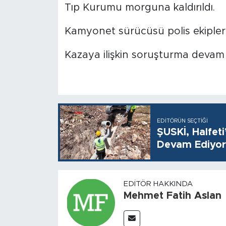
Tıp Kurumu morguna kaldırıldı.
Kamyonet sürücüsü polis ekipleri
Kazaya ilişkin soruşturma devam 
EDITÖRÜN SEÇTIĞI
ŞUSKİ, Halfet
Devam Ediyor
EDITÖR HAKKINDA
Mehmet Fatih Aslan