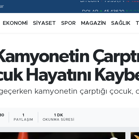
ar
DOLAR
45,43620
%0.0
EURO
53,38690
%0.1
EKONOMİ
SİYASET
SPOR
MAGAZİN
SAĞLIK
STERLİN
61,60380
%0.1
G.ALTIN
6862,09000
%0.1
 Kamyonetin Çarptı
BİST100
14.598,00
%
BITCOIN
79.591,74
%-1.8
cuk Hayatını Kaybe
 geçerken kamyonetin çarptığı çocuk, o
:30
1
1 DK
PAYLAŞIM
OKUNMA SÜRESI