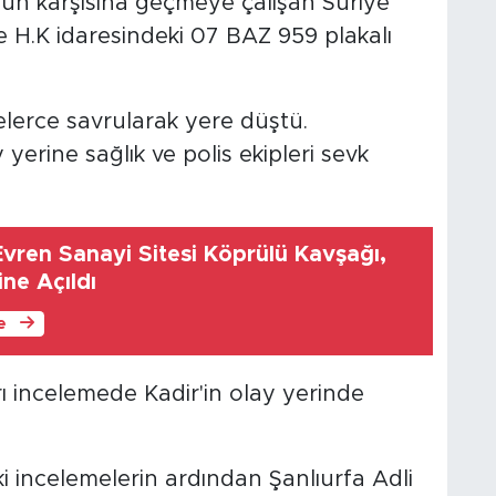
lun karşısına geçmeye çalışan Suriye
e H.K idaresindeki 07 BAZ 959 plakalı
lerce savrularak yere düştü.
 yerine sağlık ve polis ekipleri sevk
Evren Sanayi Sitesi Köprülü Kavşağı,
ine Açıldı
le
rı incelemede Kadir'in olay yerinde
 incelemelerin ardından Şanlıurfa Adli