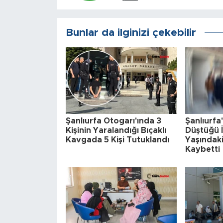
Bunlar da ilginizi çekebilir
Şanlıurfa Otogarı'ında 3
Şanlıurf
Kişinin Yaralandığı Bıçaklı
Düştüğü İ
Kavgada 5 Kişi Tutuklandı
Yaşındaki
Kaybetti