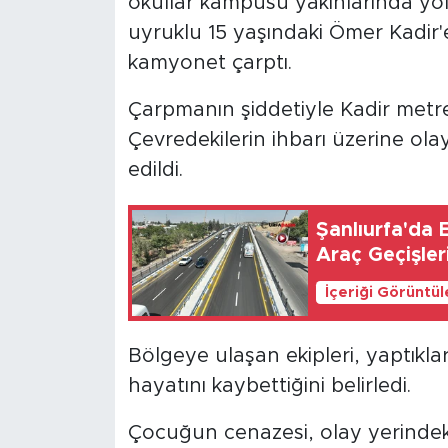
okullar kampüsü yakınlarında yo
uyruklu 15 yaşındaki Ömer Kadir'
kamyonet çarptı.
Çarpmanın şiddetiyle Kadir metre
Çevredekilerin ihbarı üzerine olay
edildi.
Şanlıurfa'da 
Araç Geçişler
İçeriği Görüntü
Bölgeye ulaşan ekipleri, yaptıkla
hayatını kaybettiğini belirledi.
Çocuğun cenazesi, olay yerindeki