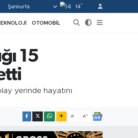
°
Şanlıurfa
2
14
9
TEKNOLOJİ
OTOMOBİL
8
9
ğı 15
0
2
tti
lay yerinde hayatını
-
+
A
A