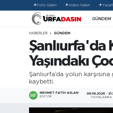
Foto Galeri
Video Galeri
Yazarl
GÜNDEM
GÜNDEM
Künye
Nöbetçi Eczaneler
EKONOMİ
Gizlilik ve Güvenlik Politikası
Hava Durumu
HABERLER
GÜNDEM
Şanlıurfa'da
SİYASET
İletişim
Namaz Vakitleri
Yaşındakı Ço
SPOR
Trafik Durumu
MAGAZİN
Süper Lig Puan Durumu ve Fikstür
Şanlıurfa'da yolun karşısına
kaybetti.
SAĞLIK
Tüm Manşetler
MEHMET FATIH ASLAN
08.06.2026 - 21
TEKNOLOJİ
Son Dakika Haberleri
EDITÖR
YAYINLANMA
OTOMOBİL
Haber Arşivi