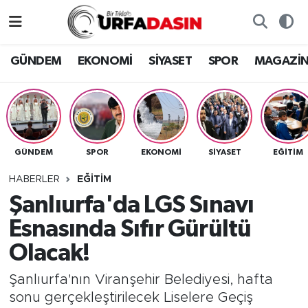
GÜNDEM
Künye
Nöbetçi Eczaneler
GÜNDEM
EKONOMİ
SİYASET
SPOR
MAGAZİ
EKONOMİ
Gizlilik ve Güvenlik Politikası
Hava Durumu
SİYASET
İletişim
Namaz Vakitleri
GÜNDEM
SPOR
EKONOMİ
SİYASET
EĞITIM
SPOR
Trafik Durumu
HABERLER
EĞITIM
MAGAZİN
Süper Lig Puan Durumu ve Fikstür
Şanlıurfa'da LGS Sınavı
Esnasında Sıfır Gürültü
SAĞLIK
Tüm Manşetler
Olacak!
TEKNOLOJİ
Son Dakika Haberleri
Şanlıurfa'nın Viranşehir Belediyesi, hafta
sonu gerçekleştirilecek Liselere Geçiş
OTOMOBİL
Haber Arşivi