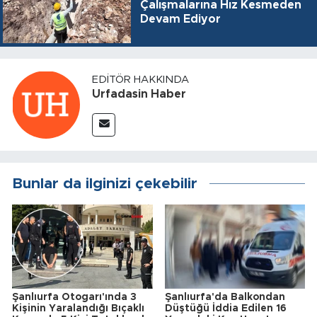
Çalışmalarına Hız Kesmeden
Devam Ediyor
EDITÖR HAKKINDA
Urfadasin Haber
Bunlar da ilginizi çekebilir
Şanlıurfa Otogarı'ında 3
Şanlıurfa'da Balkondan
Kişinin Yaralandığı Bıçaklı
Düştüğü İddia Edilen 16