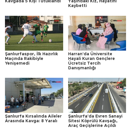
Kavgada 5 Kişi Tutuklandı
Yaşındaki Kız, Hayatını
Kaybetti
Şanlıurfaspor, İlk Hazırlık
Harran'da Üniversite
Maçında Rakibiyle
Hayali Kuran Gençlere
Yenişemedi
Ücretsiz Tercih
Danışmanlığı
Şanlıurfa Kırsalında Aileler
Şanlıurfa'da Evren Sanayi
Arasında Kavga: 8 Yaralı
Sitesi Köprülü Kavşağı,
Araç Geçişlerine Açıldı