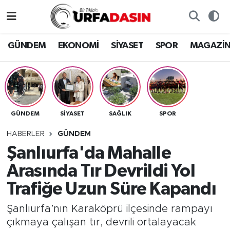
GÜNDEM
Künye
Nöbetçi Eczaneler
GÜNDEM
EKONOMİ
SİYASET
SPOR
MAGAZİ
EKONOMİ
Gizlilik ve Güvenlik Politikası
Hava Durumu
SİYASET
İletişim
Namaz Vakitleri
GÜNDEM
SİYASET
SAĞLIK
SPOR
SPOR
Trafik Durumu
HABERLER
GÜNDEM
MAGAZİN
Süper Lig Puan Durumu ve Fikstür
Şanlıurfa'da Mahalle
Arasında Tır Devrildi Yol
SAĞLIK
Tüm Manşetler
Trafiğe Uzun Süre Kapandı
TEKNOLOJİ
Son Dakika Haberleri
Şanlıurfa’nın Karaköprü ilçesinde rampayı
çıkmaya çalışan tır, devrili ortalayacak
OTOMOBİL
Haber Arşivi