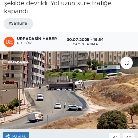
şekilde devrildi. Yol uzun süre trafiğe
kapandı.
#Şanlıurfa
URFADASIN HABER
30.07.2025 - 19:54
EDITÖR
YAYINLANMA
Paylaş
-
+
A
A