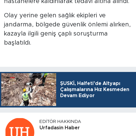
hastanelere kaldırılarak tedavi altına alındı.
Olay yerine gelen sağlık ekipleri ve
jandarma, bölgede güvenlik önlemi alırken,
kazayla ilgili geniş çaplı soruşturma
başlatıldı.
ŞUSKİ, Halfeti’de Altyapı
Çalışmalarına Hız Kesmeden
Devam Ediyor
EDITÖR HAKKINDA
Urfadasin Haber