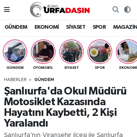
GÜNDEM
Künye
Nöbetçi Eczaneler
GÜNDEM
EKONOMİ
SİYASET
SPOR
MAGAZİ
EKONOMİ
Gizlilik ve Güvenlik Politikası
Hava Durumu
SİYASET
İletişim
Namaz Vakitleri
GÜNDEM
OTOMOBİL
SİYASET
SPOR
EKONOM
SPOR
Trafik Durumu
HABERLER
GÜNDEM
MAGAZİN
Süper Lig Puan Durumu ve Fikstür
Şanlıurfa'da Okul Müdürü
Motosiklet Kazasında
SAĞLIK
Tüm Manşetler
Hayatını Kaybetti, 2 Kişi
TEKNOLOJİ
Son Dakika Haberleri
Yaralandı
OTOMOBİL
Haber Arşivi
Şanlıurfa’nın Viranşehir ilçesi ile Şanlıurfa