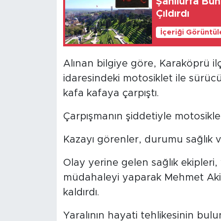
Şanlıurfa Bu
Çıldırdı
İçeriği Görüntü
Alınan bilgiye göre, Karaköprü i
idaresindeki motosiklet ile sürü
kafa kafaya çarpıştı.
Çarpışmanın şiddetiyle motosikl
Kazayı görenler, durumu sağlık ve 
Olay yerine gelen sağlık ekipleri
müdahaleyi yaparak Mehmet Akif
kaldırdı.
Yaralının hayati tehlikesinin bul