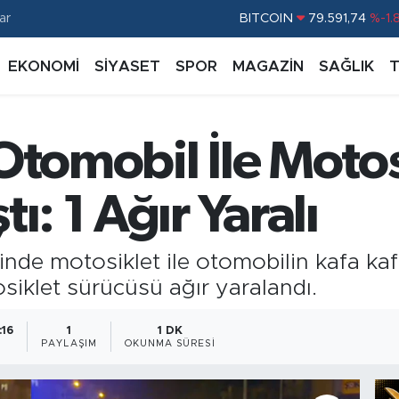
BITCOIN
79.591,74
%-1.
ar
DOLAR
45,43620
%0.
EKONOMİ
SİYASET
SPOR
MAGAZİN
SAĞLIK
EURO
53,38690
%0.
STERLİN
61,60380
%0.
G.ALTIN
6862,09000
%0.
Otomobil İle Motos
BİST100
14.598,00
%
ı: 1 Ağır Yaralı
sinde motosiklet ile otomobilin kafa k
klet sürücüsü ağır yaralandı.
:16
1
1 DK
PAYLAŞIM
OKUNMA SÜRESI