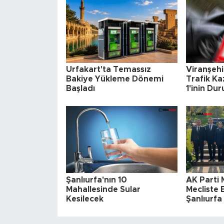
Urfakart'ta Temassız
Viranşehi
Bakiye Yükleme Dönemi
Trafik Kaz
Başladı
1'inin Du
Şanlıurfa'nın 10
AK Parti M
Mahallesinde Sular
Mecliste 
Kesilecek
Şanlıurf