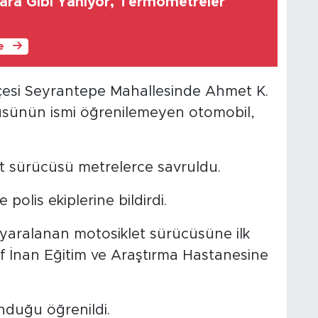
hara Gibi Yanıyor, Termometreler
le
lçesi Seyrantepe Mahallesinde Ahmet K.
cüsünün ismi öğrenilemeyen otomobil,
et sürücüsü metrelerce savruldu.
polis ekiplerine bildirdi.
, yaralanan motosiklet sürücüsüne ilk
 İnan Eğitim ve Araştırma Hastanesine
unduğu öğrenildi.