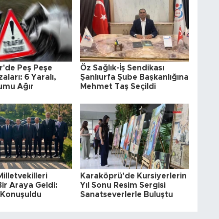
r'de Peş Peşe
Öz Sağlık-İş Sendikası
aları: 6 Yaralı,
Şanlıurfa Şube Başkanlığına
rumu Ağır
Mehmet Taş Seçildi
illetvekilleri
Karaköprü’de Kursiyerlerin
Bir Araya Geldi:
Yıl Sonu Resim Sergisi
a Konuşuldu
Sanatseverlerle Buluştu