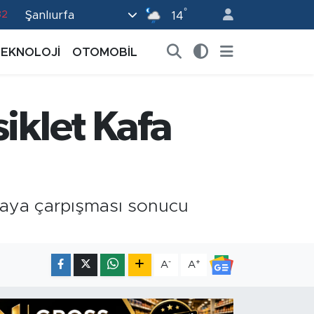
82
°
Şanlıurfa
14
02
TEKNOLOJİ
OTOMOBİL
19
18
19
iklet Kafa
0
afaya çarpışması sonucu
-
+
A
A