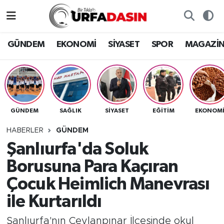
GÜNDEM
Künye
Nöbetçi Eczaneler
GÜNDEM
EKONOMİ
SİYASET
SPOR
MAGAZİ
EKONOMİ
Gizlilik ve Güvenlik Politikası
Hava Durumu
SİYASET
İletişim
Namaz Vakitleri
GÜNDEM
SAĞLIK
SİYASET
EĞITIM
EKONOM
SPOR
Trafik Durumu
HABERLER
GÜNDEM
MAGAZİN
Süper Lig Puan Durumu ve Fikstür
Şanlıurfa'da Soluk
Borusuna Para Kaçıran
SAĞLIK
Tüm Manşetler
Çocuk Heimlich Manevrası
TEKNOLOJİ
Son Dakika Haberleri
ile Kurtarıldı
OTOMOBİL
Haber Arşivi
Şanlıurfa'nın Ceylanpınar İlçesinde okul