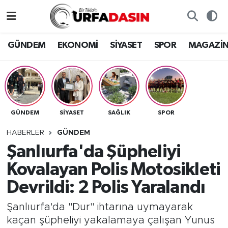
GÜNDEM
Künye
Nöbetçi Eczaneler
GÜNDEM
EKONOMİ
SİYASET
SPOR
MAGAZİ
EKONOMİ
Gizlilik ve Güvenlik Politikası
Hava Durumu
SİYASET
İletişim
Namaz Vakitleri
GÜNDEM
SİYASET
SAĞLIK
SPOR
SPOR
Trafik Durumu
HABERLER
GÜNDEM
MAGAZİN
Süper Lig Puan Durumu ve Fikstür
Şanlıurfa'da Şüpheliyi
Kovalayan Polis Motosikleti
SAĞLIK
Tüm Manşetler
Devrildi: 2 Polis Yaralandı
TEKNOLOJİ
Son Dakika Haberleri
Şanlıurfa'da "Dur" ihtarına uymayarak
kaçan şüpheliyi yakalamaya çalışan Yunus
OTOMOBİL
Haber Arşivi