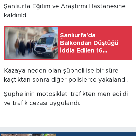
Şanlıurfa Eğitim ve Araştırmı Hastanesine
kaldırıldı.
Şanlıurfa'da
Balkondan Düştüğü
İddia Edilen 16
Yaşındaki Kız, Hayatını
Kaybetti
Kazaya neden olan şüpheli ise bir süre
kaçtıktan sonra diğer polislerce yakalandı.
Şüphelinin motosikleti trafikten men edildi
ve trafik cezası uygulandı.