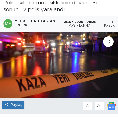
Polis ekibinin motosikletinin devrilmesi
sonucu 2 polis yaralandı.
MEHMET FATIH ASLAN
05.07.2026 - 08:25
1
EDITÖR
YAYINLANMA
PAYLAŞ
Paylaş
-
+
A
A