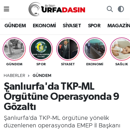
GÜNDEM
Künye
Nöbetçi Eczaneler
GÜNDEM
EKONOMİ
SİYASET
SPOR
MAGAZİ
EKONOMİ
Gizlilik ve Güvenlik Politikası
Hava Durumu
SİYASET
İletişim
Namaz Vakitleri
GÜNDEM
SPOR
SİYASET
EKONOMİ
SAĞLIK
SPOR
Trafik Durumu
HABERLER
GÜNDEM
MAGAZİN
Süper Lig Puan Durumu ve Fikstür
Şanlıurfa'da TKP-ML
Örgütüne Operasyonda 9
SAĞLIK
Tüm Manşetler
Gözaltı
TEKNOLOJİ
Son Dakika Haberleri
Şanlıurfa'da TKP-ML örgütüne yönelik
düzenlenen operasyonda EMEP İl Başkanı
OTOMOBİL
Haber Arşivi