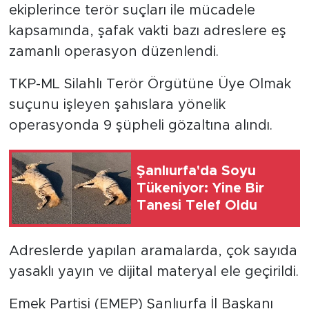
ekiplerince terör suçları ile mücadele
kapsamında, şafak vakti bazı adreslere eş
zamanlı operasyon düzenlendi.
TKP-ML Silahlı Terör Örgütüne Üye Olmak
suçunu işleyen şahıslara yönelik
operasyonda 9 şüpheli gözaltına alındı.
Şanlıurfa'da Soyu
Tükeniyor: Yine Bir
Tanesi Telef Oldu
Adreslerde yapılan aramalarda, çok sayıda
yasaklı yayın ve dijital materyal ele geçirildi.
Emek Partisi (EMEP) Şanlıurfa İl Başkanı