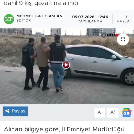
dahil 9 kişi gözaltına alındı
MEHMET FATIH ASLAN
05.07.2026 - 12:46
1
EDITÖR
YAYINLANMA
PAYLAŞI
Paylaş
-
+
A
A
Alınan bilgiye göre, İl Emniyet Müdürlüğü