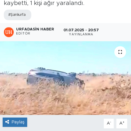
kaybetti, 1 kişi ağır yaralandı.
#Şanlıurfa
URFADASIN HABER
01.07.2025 - 20:57
EDITÖR
YAYINLANMA
Paylaş
-
+
A
A