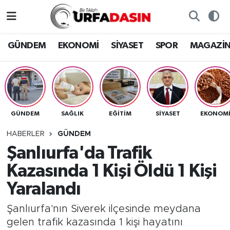
GÜNDEM
Künye
Nöbetçi Eczaneler
GÜNDEM
EKONOMİ
SİYASET
SPOR
MAGAZİ
EKONOMİ
Gizlilik ve Güvenlik Politikası
Hava Durumu
SİYASET
İletişim
Namaz Vakitleri
GÜNDEM
SAĞLIK
EĞITIM
SİYASET
EKONOM
SPOR
Trafik Durumu
HABERLER
GÜNDEM
MAGAZİN
Süper Lig Puan Durumu ve Fikstür
Şanlıurfa'da Trafik
Kazasında 1 Kişi Öldü 1 Kişi
SAĞLIK
Tüm Manşetler
Yaralandı
TEKNOLOJİ
Son Dakika Haberleri
Şanlıurfa'nın Siverek ilçesinde meydana
gelen trafik kazasında 1 kişi hayatını
OTOMOBİL
Haber Arşivi