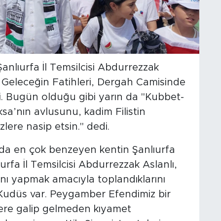
lıurfa İl Temsilcisi Abdurrezzak
 Geleceğin Fatihleri, Dergah Camisinde
di. Bugün olduğu gibi yarın da "Kubbet-
ksa’nın avlusunu, kadim Filistin
lere nasip etsin." dedi.
mda en çok benzeyen kentin Şanlıurfa
a İl Temsilcisi Abdurrezzak Aslanlı,
nı yapmak amacıyla toplandıklarını
 Kudüs var. Peygamber Efendimiz bir
ere galip gelmeden kıyamet