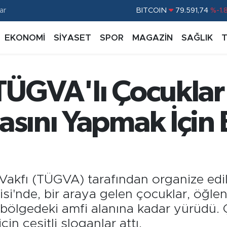
ar
DOLAR
45,43620
%0.
EURO
53,38690
%0.
EKONOMİ
SİYASET
SPOR
MAGAZİN
SAĞLIK
STERLİN
61,60380
%0.
G.ALTIN
6862,09000
%0.
 TÜGVA'lı Çocukla
BİST100
14.598,00
%
asını Yapmak İçin 
Vakfı (TÜGVA) tarafından organize edilen
i'nde, bir araya gelen çocuklar, öğlen
la bölgedeki amfi alanına kadar yürüdü.
in çeşitli sloganlar attı.