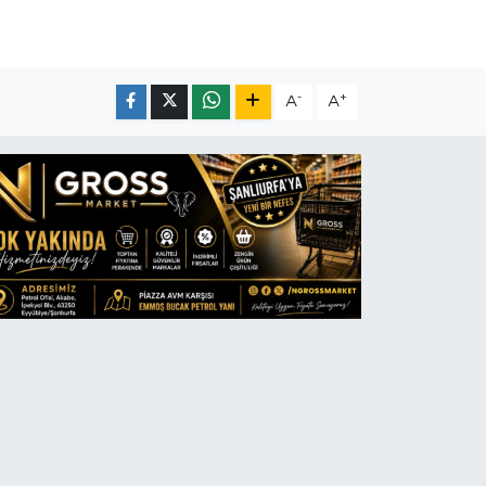
-
+
A
A