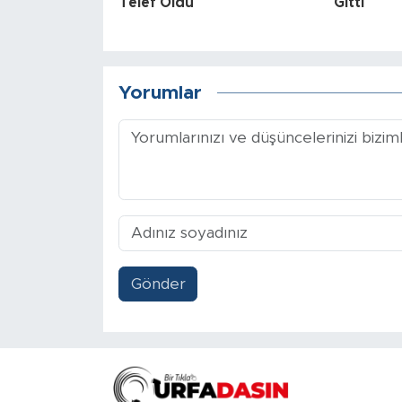
Telef Oldu
Gitti
Yorumlar
Gönder