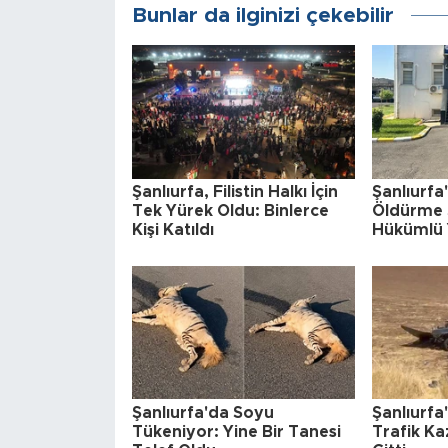
Bunlar da ilginizi çekebilir
Şanlıurfa, Filistin Halkı İçin
Şanlıurfa
Tek Yürek Oldu: Binlerce
Öldürme 
Kişi Katıldı
Hükümlü 
Şanlıurfa'da Soyu
Şanlıurf
Tükeniyor: Yine Bir Tanesi
Trafik Ka