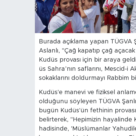
Burada açıklama yapan TÜGVA Şan
Aslanlı, "Çağ kapatıp çağ açacak
Kudüs provası için bir araya gel
üs Sahra’nın saflarını, Mescid-i A
sokaklarını doldurmayı Rabbim biz
Kudüs'e manevi ve fiziksel anla
olduğunu söyleyen TÜGVA Şanlıurf
bugün Kudüs'ün fethinin provası
belirterek, "Hepimizin hayalinde
hadisinde, 'Müslümanlar Yahudil