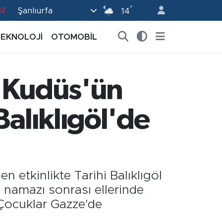
°
Şanlıurfa
14
02
19
TEKNOLOJİ
OTOMOBİL
18
19
r Kudüs'ün
0
Balıklıgöl'de
 etkinlikte Tarihi Balıklıgöl
 namazı sonrası ellerinde
 Çocuklar Gazze'de