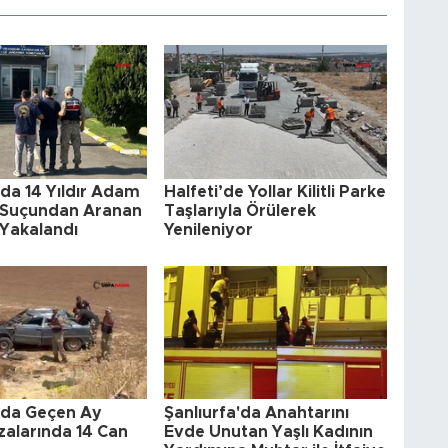
'da 14 Yıldır Adam
Halfeti’de Yollar Kilitli Parke
Suçundan Aranan
Taşlarıyla Örülerek
Yakalandı
Yenileniyor
a'da Geçen Ay
Şanlıurfa'da Anahtarını
zalarında 14 Can
Evde Unutan Yaşlı Kadının