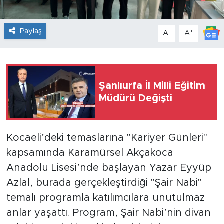
Paylaş
-
+
A
A
Şanlıurfa İl Milli Eğitim
Müdürü Değişti
Kocaeli’deki temaslarına "Kariyer Günleri"
kapsamında Karamürsel Akçakoca
Anadolu Lisesi’nde başlayan Yazar Eyyüp
Azlal, burada gerçekleştirdiği "Şair Nabi"
temalı programla katılımcılara unutulmaz
anlar yaşattı. Program, Şair Nabi’nin divan