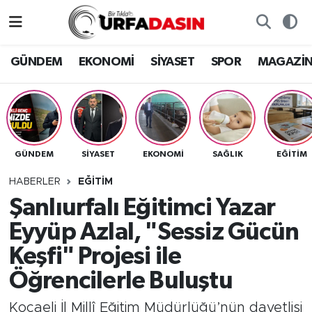
GÜNDEM
Künye
Nöbetçi Eczaneler
GÜNDEM
EKONOMİ
SİYASET
SPOR
MAGAZİ
EKONOMİ
Gizlilik ve Güvenlik Politikası
Hava Durumu
SİYASET
İletişim
Namaz Vakitleri
GÜNDEM
SİYASET
EKONOMİ
SAĞLIK
EĞITIM
SPOR
Trafik Durumu
HABERLER
EĞITIM
MAGAZİN
Süper Lig Puan Durumu ve Fikstür
Şanlıurfalı Eğitimci Yazar
Eyyüp Azlal, "Sessiz Gücün
SAĞLIK
Tüm Manşetler
Keşfi" Projesi ile
TEKNOLOJİ
Son Dakika Haberleri
Öğrencilerle Buluştu
OTOMOBİL
Haber Arşivi
Kocaeli İl Millî Eğitim Müdürlüğü’nün davetlisi