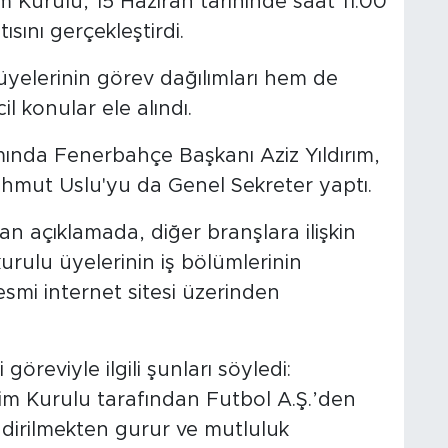
Kurulu, 15 Haziran tarihinde saat 11.00
ısını gerçekleştirdi.
yelerinin görev dağılımları hem de
 konular ele alındı.
ında Fenerbahçe Başkanı Aziz Yıldırım,
ahmut Uslu'yu da Genel Sekreter yaptı.
 açıklamada, diğer branşlara ilişkin
urulu üyelerinin iş bölümlerinin
mi internet sitesi üzerinden
reviyle ilgili şunları söyledi:
m Kurulu tarafından Futbol A.Ş.’den
dirilmekten gurur ve mutluluk