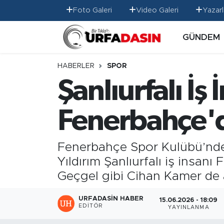
Foto Galeri
Video Galeri
Yazarl
GÜNDEM
GÜNDEM
Künye
Nöbetçi Eczaneler
EKONOMİ
Gizlilik ve Güvenlik Politikası
Hava Durumu
HABERLER
SPOR
Şanlıurfalı İş
SİYASET
İletişim
Namaz Vakitleri
Fenerbahçe'd
SPOR
Trafik Durumu
MAGAZİN
Süper Lig Puan Durumu ve Fikstür
Fenerbahçe Spor Kulübü’nde 
Yıldırım Şanlıurfalı iş insan
SAĞLIK
Tüm Manşetler
Geçgel gibi Cihan Kamer de a
TEKNOLOJİ
Son Dakika Haberleri
URFADASIN HABER
15.06.2026 - 18:09
EDITÖR
YAYINLANMA
OTOMOBİL
Haber Arşivi