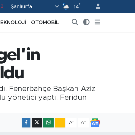
°
Şanlıurfa
14
02
19
TEKNOLOJİ
OTOMOBİL
18
19
gel'in
0
Oldu
dı. Fenerbahçe Başkan Aziz
lu yönetici yaptı. Feridun
-
+
A
A