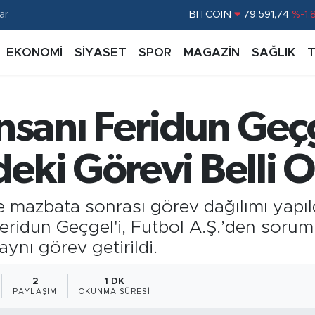
ar
DOLAR
45,43620
%0.
EURO
53,38690
%0.
EKONOMİ
SİYASET
SPOR
MAGAZİN
SAĞLIK
STERLİN
61,60380
%0.
G.ALTIN
6862,09000
%0.
 İnsanı Feridun Geç
BİST100
14.598,00
%
eki Görevi Belli 
mazbata sonrası görev dağılımı yapıl
ı Feridun Geçgel'i, Futbol A.Ş.’den sorum
ynı görev getirildi.
2
1 DK
PAYLAŞIM
OKUNMA SÜRESI