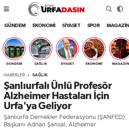
GÜNDEM
Künye
Nöbetçi Eczaneler
GÜNDEM
EKONOMİ
SİYASET
SPOR
MAGAZİ
EKONOMİ
Gizlilik ve Güvenlik Politikası
Hava Durumu
SİYASET
İletişim
Namaz Vakitleri
GÜNDEM
SAĞLIK
SİYASET
EKONOMİ
MAGAZİ
SPOR
Trafik Durumu
HABERLER
SAĞLIK
MAGAZİN
Süper Lig Puan Durumu ve Fikstür
Şanlıurfalı Ünlü Profesör
Alzheimer Hastaları İçin
SAĞLIK
Tüm Manşetler
Urfa'ya Geliyor
TEKNOLOJİ
Son Dakika Haberleri
Şanlıurfa Dernekler Federasyonu (ŞANFED)
Başkanı Adnan Şansal, Alzheimer
OTOMOBİL
Haber Arşivi