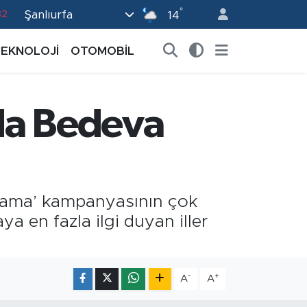
82
°
Şanlıurfa
14
02
TEKNOLOJİ
OTOMOBİL
19
18
19
da Bedeva
0
atlama’ kampanyasının çok
 en fazla ilgi duyan iller
-
+
A
A