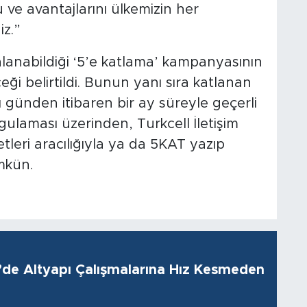
e avantajlarını ülkemizin her
z.”
dalanabildiği ‘5’e katlama’ kampanyasının
i belirtildi. Bunun yanı sıra katlanan
ı günden itibaren bir ay süreyle geçerli
laması üzerinden, Turkcell İletişim
tleri aracılığıyla ya da 5KAT yazıp
mkün.
i’de Altyapı Çalışmalarına Hız Kesmeden