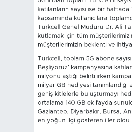
5G’li olan toplam Turkcell’li say
katılanların sayısı ise bir haftada
kapsamında kullanıcılara toplamd
Turkcell Genel Müdürü Dr. Ali Ta
kutlamak için tüm müşterilerimizin
müşterilerimizin beklenti ve ihtiya
Turkcell, toplam 5G abone sayısını
Beşliyoruz’ kampanyasına katılan k
milyonu aştığı belirtilirken kamp
milyar GB hediyesi tanımlandığı a
geniş kitlelerle buluşturmayı he
ortalama 140 GB ek fayda sunuldu
Gaziantep, Diyarbakır, Bursa, A
en yoğun ilgi gösteren iller oldu.