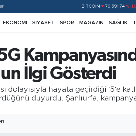
BITCOIN
79.591,74
%-1.
ar
DOLAR
45,43620
%0.
EKONOMİ
SİYASET
SPOR
MAGAZİN
SAĞLIK
EURO
53,38690
%0.
STERLİN
61,60380
%0.
G.ALTIN
6862,09000
%0.
ar 5G Kampanyasın
BİST100
14.598,00
%
un İlgi Gösterdi
sı dolayısıyla hayata geçirdiği ‘5’e k
ördüğünü duyurdu. Şanlıurfa, kampanyaya
:41