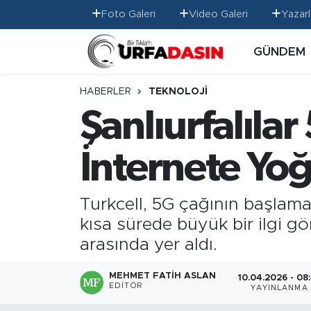
Foto Galeri
Video Galeri
Yazarl
GÜNDEM
GÜNDEM
Künye
Nöbetçi Eczaneler
EKONOMİ
Gizlilik ve Güvenlik Politikası
Hava Durumu
HABERLER
TEKNOLOJİ
Şanlıurfalıl
SİYASET
İletişim
Namaz Vakitleri
İnternete Yoğ
SPOR
Trafik Durumu
MAGAZİN
Süper Lig Puan Durumu ve Fikstür
Turkcell, 5G çağının başlama
kısa sürede büyük bir ilgi g
SAĞLIK
Tüm Manşetler
arasında yer aldı.
TEKNOLOJİ
Son Dakika Haberleri
MEHMET FATIH ASLAN
10.04.2026 - 08
EDITÖR
YAYINLANMA
OTOMOBİL
Haber Arşivi