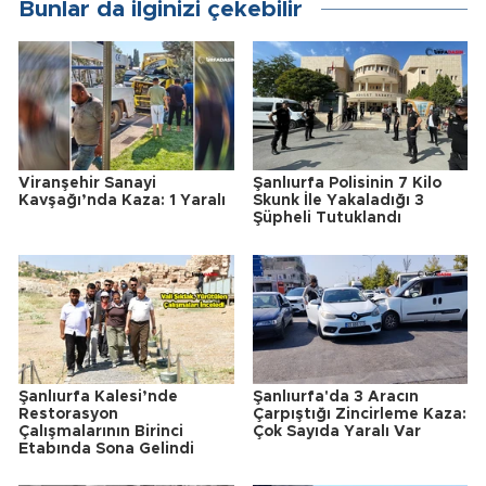
Bunlar da ilginizi çekebilir
Viranşehir Sanayi
Şanlıurfa Polisinin 7 Kilo
Kavşağı’nda Kaza: 1 Yaralı
Skunk İle Yakaladığı 3
Şüpheli Tutuklandı
Şanlıurfa Kalesi’nde
Şanlıurfa'da 3 Aracın
Restorasyon
Çarpıştığı Zincirleme Kaza:
Çalışmalarının Birinci
Çok Sayıda Yaralı Var
Etabında Sona Gelindi