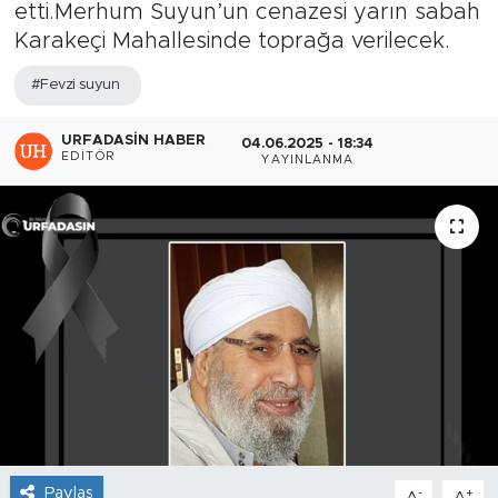
etti.Merhum Suyun’un cenazesi yarın sabah
Karakeçi Mahallesinde toprağa verilecek.
#Fevzi suyun
URFADASIN HABER
04.06.2025 - 18:34
EDITÖR
YAYINLANMA
Paylaş
-
+
A
A