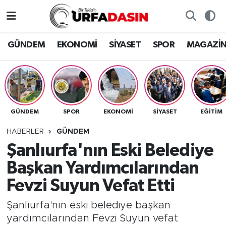
GÜNDEM
Künye
Nöbetçi Eczaneler
GÜNDEM
EKONOMİ
SİYASET
SPOR
MAGAZİ
EKONOMİ
Gizlilik ve Güvenlik Politikası
Hava Durumu
SİYASET
İletişim
Namaz Vakitleri
GÜNDEM
SPOR
EKONOMİ
SİYASET
EĞITIM
SPOR
Trafik Durumu
HABERLER
GÜNDEM
MAGAZİN
Süper Lig Puan Durumu ve Fikstür
Şanlıurfa'nın Eski Belediye
Başkan Yardımcılarından
SAĞLIK
Tüm Manşetler
Fevzi Suyun Vefat Etti
TEKNOLOJİ
Son Dakika Haberleri
Şanlıurfa'nın eski belediye başkan
yardımcılarından Fevzi Suyun vefat
OTOMOBİL
Haber Arşivi