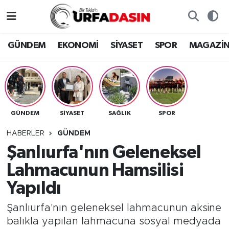
GÜNDEM
Künye
Nöbetçi Eczaneler
GÜNDEM
EKONOMİ
SİYASET
SPOR
MAGAZİ
EKONOMİ
Gizlilik ve Güvenlik Politikası
Hava Durumu
SİYASET
İletişim
Namaz Vakitleri
GÜNDEM
SİYASET
SAĞLIK
SPOR
SPOR
Trafik Durumu
HABERLER
GÜNDEM
MAGAZİN
Süper Lig Puan Durumu ve Fikstür
Şanlıurfa'nın Geleneksel
Lahmacunun Hamsilisi
SAĞLIK
Tüm Manşetler
Yapıldı
TEKNOLOJİ
Son Dakika Haberleri
Şanlıurfa'nın geleneksel lahmacunun aksine
balıkla yapılan lahmacuna sosyal medyada
OTOMOBİL
Haber Arşivi