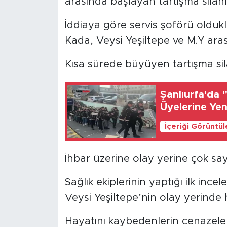
arasında başlayan tartışma silah
İddiaya göre servis şoförü olduk
Kada, Veysi Yeşiltepe ve M.Y aras
Kısa sürede büyüyen tartışma sil
Şanlıurfa'da 
Üyelerine Ye
İçeriği Görüntü
İhbar üzerine olay yerine çok sayı
Sağlık ekiplerinin yaptığı ilk i
Veysi Yeşiltepe’nin olay yerinde h
Hayatını kaybedenlerin cenazeler