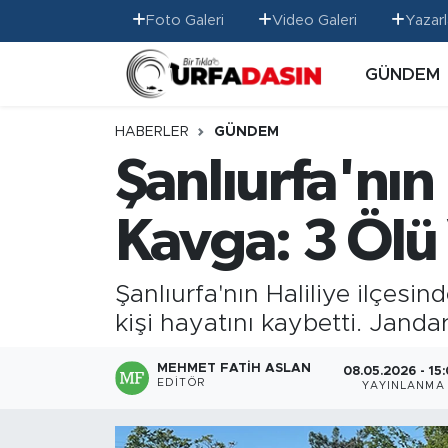
Foto Galeri
Video Galeri
Yazarl
GÜNDEM
GÜNDEM
Künye
Nöbetçi Eczaneler
EKONOMİ
Gizlilik ve Güvenlik Politikası
Hava Durumu
HABERLER
GÜNDEM
Şanlıurfa'nın 
SİYASET
İletişim
Namaz Vakitleri
Kavga: 3 Ölü
SPOR
Trafik Durumu
MAGAZİN
Süper Lig Puan Durumu ve Fikstür
Şanlıurfa'nın Haliliye ilçesin
kişi hayatını kaybetti. Jand
SAĞLIK
Tüm Manşetler
MEHMET FATIH ASLAN
08.05.2026 - 15
TEKNOLOJİ
Son Dakika Haberleri
EDITÖR
YAYINLANMA
OTOMOBİL
Haber Arşivi