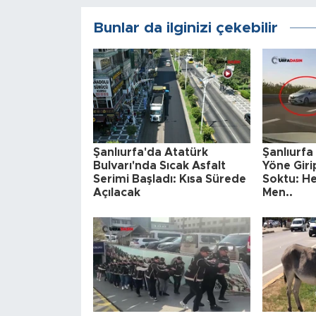
Bunlar da ilginizi çekebilir
Şanlıurfa'da Atatürk
Şanlıurfa
Bulvarı'nda Sıcak Asfalt
Yöne Giri
Serimi Başladı: Kısa Sürede
Soktu: H
Açılacak
Men..