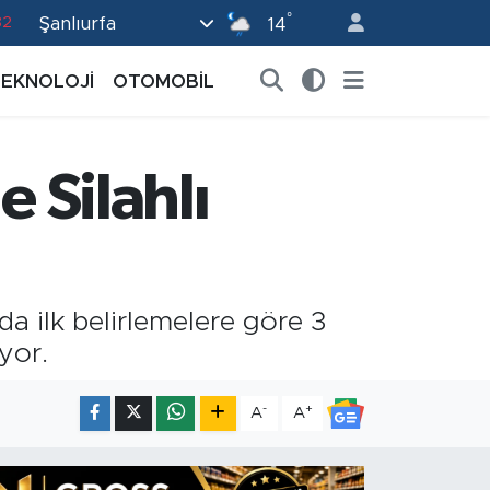
82
°
Şanlıurfa
14
02
TEKNOLOJİ
OTOMOBİL
19
18
e Silahlı
19
0
ada ilk belirlemelere göre 3
yor.
-
+
A
A