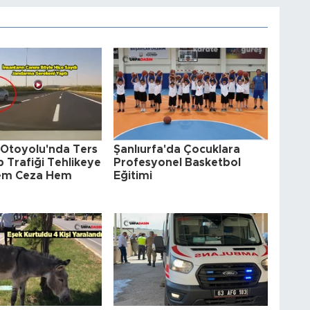
 Otoyolu'nda Ters
Şanlıurfa'da Çocuklara
p Trafiği Tehlikeye
Profesyonel Basketbol
em Ceza Hem
Eğitimi