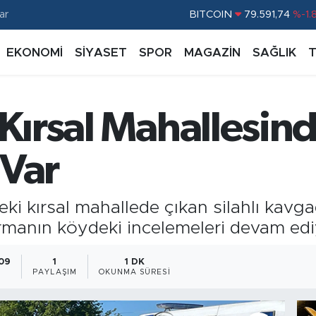
BITCOIN
79.591,74
%-1.
ar
DOLAR
45,43620
%0.
EKONOMİ
SİYASET
SPOR
MAGAZİN
SAĞLIK
EURO
53,38690
%0.
STERLİN
61,60380
%0.
Kırsal Mahallesind
G.ALTIN
6862,09000
%0.
BİST100
14.598,00
%
 Var
deki kırsal mahallede çıkan silahlı kavg
armanın köydeki incelemeleri devam edi
:09
1
1 DK
PAYLAŞIM
OKUNMA SÜRESI