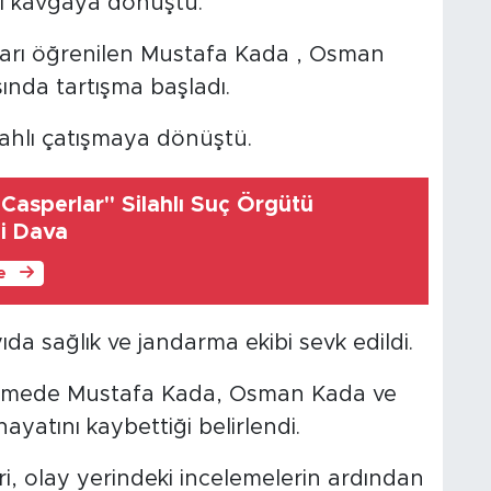
lı kavgaya dönüştü.
ları öğrenilen Mustafa Kada , Osman
ında tartışma başladı.
ahlı çatışmaya dönüştü.
"Casperlar" Silahlı Suç Örgütü
ni Dava
le
da sağlık ve jandarma ekibi sevk edildi.
ncelemede Mustafa Kada, Osman Kada ve
ayatını kaybettiği belirlendi.
i, olay yerindeki incelemelerin ardından