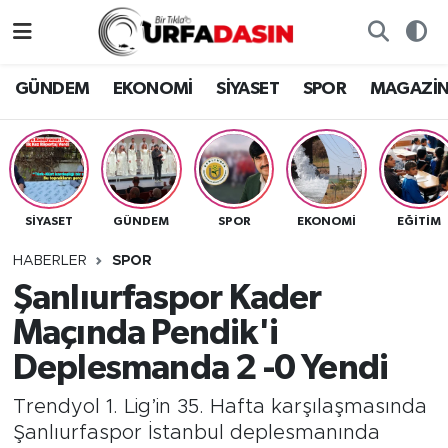
GÜNDEM
Künye
Nöbetçi Eczaneler
GÜNDEM
EKONOMİ
SİYASET
SPOR
MAGAZİ
EKONOMİ
Gizlilik ve Güvenlik Politikası
Hava Durumu
SİYASET
İletişim
Namaz Vakitleri
SİYASET
GÜNDEM
SPOR
EKONOMİ
EĞITIM
SPOR
Trafik Durumu
HABERLER
SPOR
MAGAZİN
Süper Lig Puan Durumu ve Fikstür
Şanlıurfaspor Kader
Maçında Pendik'i
SAĞLIK
Tüm Manşetler
Deplesmanda 2 -0 Yendi
TEKNOLOJİ
Son Dakika Haberleri
Trendyol 1. Lig’in 35. Hafta karşılaşmasında
Şanlıurfaspor İstanbul deplesmanında
OTOMOBİL
Haber Arşivi