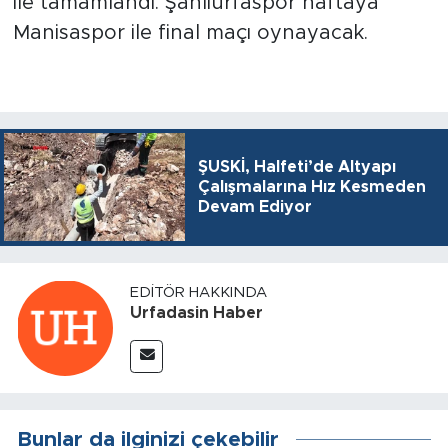
ile tamamlandı. Şanlıurfaspor haftaya
Manisaspor ile final maçı oynayacak.
ŞUSKİ, Halfeti’de Altyapı
Çalışmalarına Hız Kesmeden
Devam Ediyor
EDITÖR HAKKINDA
Urfadasin Haber
Bunlar da ilginizi çekebilir