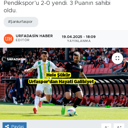
Pendikspor’u 2-0 yendi. 3 Puanın sahibi
oldu.
#Şanlıurfaspor
URFADASIN HABER
19.04.2025 - 18:09
EDITÖR
YAYINLANMA
Paylaş
-
+
A
A