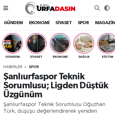
GÜNDEM
Künye
Nöbetçi Eczaneler
GÜNDEM
EKONOMİ
SİYASET
SPOR
MAGAZİ
EKONOMİ
Gizlilik ve Güvenlik Politikası
Hava Durumu
SİYASET
İletişim
Namaz Vakitleri
GÜNDEM
SİYASET
EKONOMİ
SAĞLIK
EĞITIM
SPOR
Trafik Durumu
HABERLER
SPOR
MAGAZİN
Süper Lig Puan Durumu ve Fikstür
Şanlıurfaspor Teknik
Sorumlusu; Ligden Düştük
SAĞLIK
Tüm Manşetler
Üzgünüm
TEKNOLOJİ
Son Dakika Haberleri
Şanlıurfaspor Teknik Sorumlusu Oğuzhan
Türk, düşüşü değerlendirerek yeniden
OTOMOBİL
Haber Arşivi