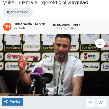
yukarı çıkmaları gerektiğini vurguladı.
#Şanlıurfaspor
URFADASIN HABER
10.05.2025 - 21:17
EDITÖR
YAYINLANMA
Paylaş
-
+
A
A