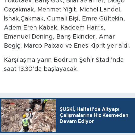
Tokotaev, Barış Gök, Bilal Selamet, Dıogo
Özçakmak, Mehmet Yiğit, Michel Landel,
İshak,Çakmak, Cumali Bişi, Emre Gültekin,
Adem Eren Kabak, Kadeem Harris,
Emanuel Dening, Barış Ekincier, Amar
Begiç, Marco Paixao ve Enes Kiprit yer aldı.
Karşılaşma yarın Bodrum Şehir Stadı’nda
saat 13.30’da başlayacak.
ŞUSKİ, Halfeti’de Altyapı
Çalışmalarına Hız Kesmeden
Devam Ediyor