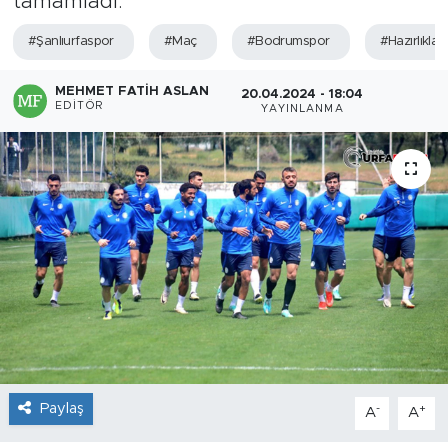
tamamladı.
#Şanlıurfaspor
#Maç
#Bodrumspor
#Hazırlıklar
MEHMET FATIH ASLAN
20.04.2024 - 18:04
EDITÖR
YAYINLANMA
Paylaş
-
+
A
A