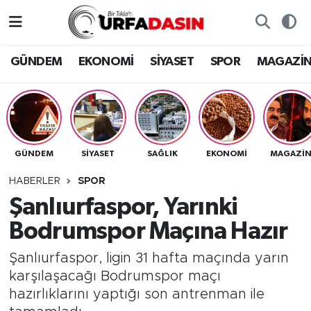
GÜNDEM
Künye
Nöbetçi Eczaneler
GÜNDEM
EKONOMİ
SİYASET
SPOR
MAGAZİ
EKONOMİ
Gizlilik ve Güvenlik Politikası
Hava Durumu
SİYASET
İletişim
Namaz Vakitleri
GÜNDEM
SİYASET
SAĞLIK
EKONOMİ
MAGAZİ
SPOR
Trafik Durumu
HABERLER
SPOR
MAGAZİN
Süper Lig Puan Durumu ve Fikstür
Şanlıurfaspor, Yarınki
Bodrumspor Maçına Hazır
SAĞLIK
Tüm Manşetler
Şanlıurfaspor, ligin 31 hafta maçında yarın
TEKNOLOJİ
Son Dakika Haberleri
karşılaşacağı Bodrumspor maçı
hazırlıklarını yaptığı son antrenman ile
OTOMOBİL
Haber Arşivi