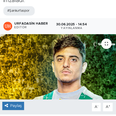
imzaladı.
#Şanlıurfaspor
URFADASIN HABER
30.06.2025 - 14:54
EDITÖR
YAYINLANMA
Paylaş
-
+
A
A