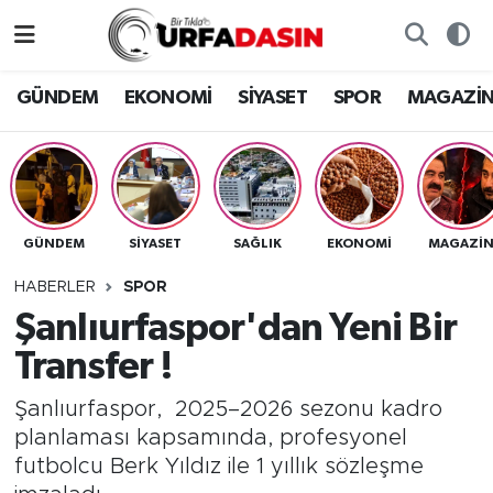
GÜNDEM
Künye
Nöbetçi Eczaneler
GÜNDEM
EKONOMİ
SİYASET
SPOR
MAGAZİ
EKONOMİ
Gizlilik ve Güvenlik Politikası
Hava Durumu
SİYASET
İletişim
Namaz Vakitleri
GÜNDEM
SİYASET
SAĞLIK
EKONOMİ
MAGAZİ
SPOR
Trafik Durumu
HABERLER
SPOR
MAGAZİN
Süper Lig Puan Durumu ve Fikstür
Şanlıurfaspor'dan Yeni Bir
Transfer !
SAĞLIK
Tüm Manşetler
Şanlıurfaspor, 2025–2026 sezonu kadro
TEKNOLOJİ
Son Dakika Haberleri
planlaması kapsamında, profesyonel
futbolcu Berk Yıldız ile 1 yıllık sözleşme
OTOMOBİL
Haber Arşivi