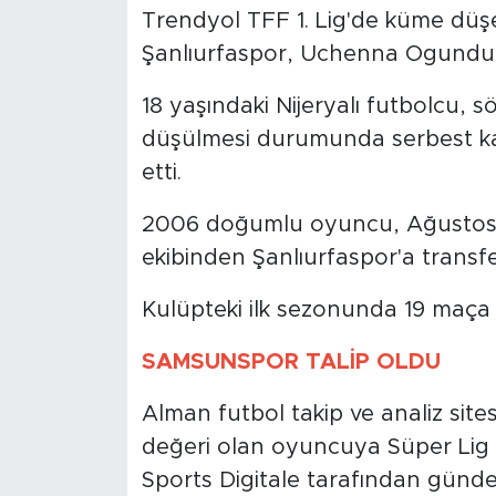
Trendyol TFF 1. Lig'de küme dü
Şanlıurfaspor, Uchenna Ogundu il
18 yaşındaki Nijeryalı futbolcu, s
düşülmesi durumunda serbest ka
etti.
2006 doğumlu oyuncu, Ağustos 
ekibinden Şanlıurfaspor'a transf
Kulüpteki ilk sezonunda 19 maça ç
SAMSUNSPOR TALİP OLDU
Alman futbol takip ve analiz site
değeri olan oyuncuya Süper Lig 
Sports Digitale tarafından günde