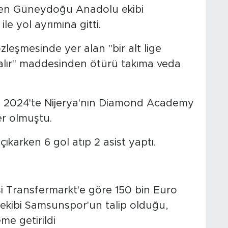
şen Güneydoğu Anadolu ekibi
e yol ayrımına gitti.
özleşmesinde yer alan "bir alt lige
lır" maddesinden ötürü takıma veda
2024'te Nijerya'nın Diamond Academy
er olmuştu.
ıkarken 6 gol atıp 2 asist yaptı.
si Transfermarkt'e göre 150 bin Euro
ekibi Samsunspor'un talip olduğu,
me getirildi