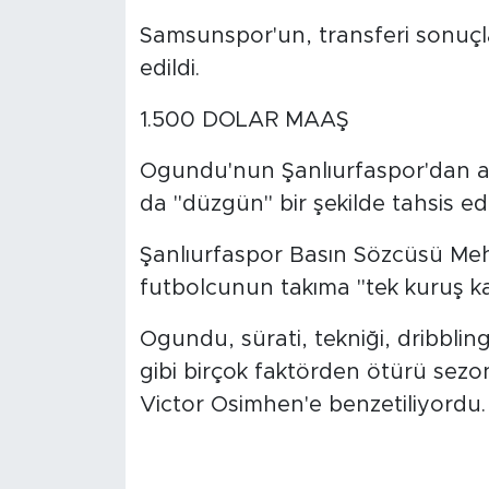
Samsunspor'un, transferi sonuçlan
edildi.
1.500 DOLAR MAAŞ
Ogundu'nun Şanlıurfaspor'dan ay
da "düzgün" bir şekilde tahsis ed
Şanlıurfaspor Basın Sözcüsü Mehm
futbolcunun takıma "tek kuruş kaz
Ogundu, sürati, tekniği, dribbling
gibi birçok faktörden ötürü sezon
Victor Osimhen'e benzetiliyordu.