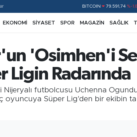
ar
DOLAR
45,43620
%0.
EURO
53,38690
%0.
EKONOMİ
SİYASET
SPOR
MAGAZİN
SAĞLIK
STERLİN
61,60380
%0.
G.ALTIN
6862,09000
%0.
'un 'Osimhen'i Se
BİST100
14.598,00
%
r Ligin Radarında
ki Nijeryalı futbolcusu Uchenna Ogundu
 oyuncuya Süper Lig'den bir ekibin tali