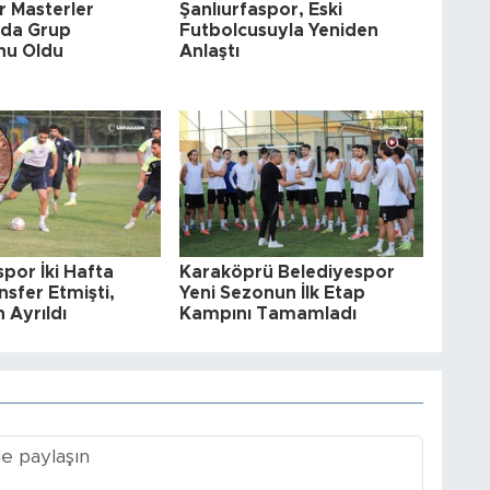
r Masterler
Şanlıurfaspor, Eski
'da Grup
Futbolcusuyla Yeniden
nu Oldu
Anlaştı
spor İki Hafta
Karaköprü Belediyespor
sfer Etmişti,
Yeni Sezonun İlk Etap
 Ayrıldı
Kampını Tamamladı