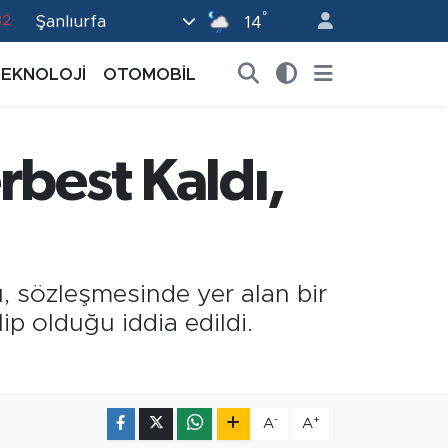
°
Şanlıurfa
14
02
19
TEKNOLOJİ
OTOMOBİL
18
19
rbest Kaldı,
0
, sözleşmesinde yer alan bir
p olduğu iddia edildi.
-
+
A
A