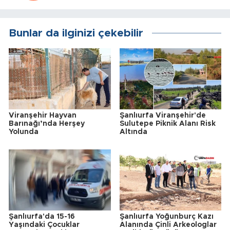
Bunlar da ilginizi çekebilir
Viranşehir Hayvan
Şanlıurfa Viranşehir'de
Barınağı’nda Herşey
Sulutepe Piknik Alanı Risk
Yolunda
Altında
Şanlıurfa'da 15-16
Şanlıurfa Yoğunburç Kazı
Yaşındaki Çocuklar
Alanında Çinli Arkeologlar