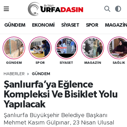
GÜNDEM
Künye
Nöbetçi Eczaneler
GÜNDEM
EKONOMİ
SİYASET
SPOR
MAGAZİ
EKONOMİ
Gizlilik ve Güvenlik Politikası
Hava Durumu
SİYASET
İletişim
Namaz Vakitleri
GÜNDEM
SPOR
SİYASET
MAGAZİN
SAĞLIK
SPOR
Trafik Durumu
HABERLER
GÜNDEM
MAGAZİN
Süper Lig Puan Durumu ve Fikstür
Şanlıurfa’ya Eğlence
Kompleksi Ve Bisiklet Yolu
SAĞLIK
Tüm Manşetler
Yapılacak
TEKNOLOJİ
Son Dakika Haberleri
Şanlıurfa Büyükşehir Belediye Başkanı
Mehmet Kasım Gülpınar, 23 Nisan Ulusal
OTOMOBİL
Haber Arşivi