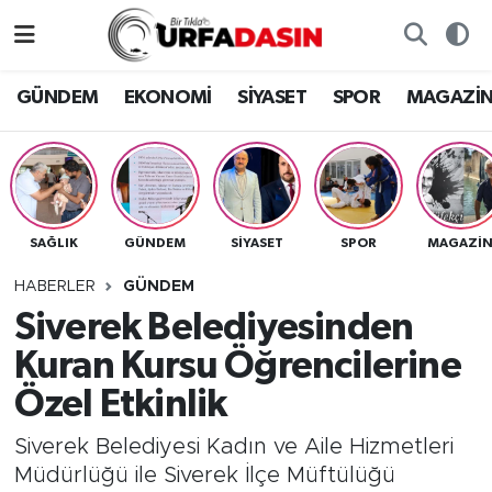
GÜNDEM
Künye
Nöbetçi Eczaneler
GÜNDEM
EKONOMİ
SİYASET
SPOR
MAGAZİ
EKONOMİ
Gizlilik ve Güvenlik Politikası
Hava Durumu
SİYASET
İletişim
Namaz Vakitleri
SAĞLIK
GÜNDEM
SİYASET
SPOR
MAGAZİ
SPOR
Trafik Durumu
HABERLER
GÜNDEM
MAGAZİN
Süper Lig Puan Durumu ve Fikstür
Siverek Belediyesinden
Kuran Kursu Öğrencilerine
SAĞLIK
Tüm Manşetler
Özel Etkinlik
TEKNOLOJİ
Son Dakika Haberleri
Siverek Belediyesi Kadın ve Aile Hizmetleri
Müdürlüğü ile Siverek İlçe Müftülüğü
OTOMOBİL
Haber Arşivi