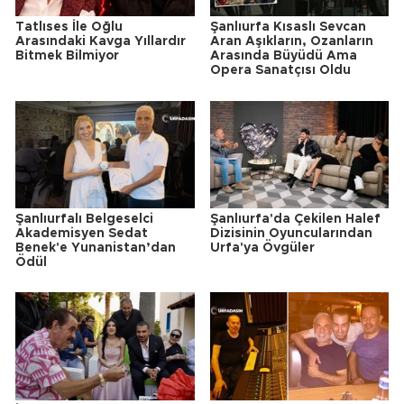
Tatlıses İle Oğlu
Şanlıurfa Kısaslı Sevcan
Arasındaki Kavga Yıllardır
Aran Aşıkların, Ozanların
Bitmek Bilmiyor
Arasında Büyüdü Ama
Opera Sanatçısı Oldu
Şanlıurfalı Belgeselci
Şanlıurfa'da Çekilen Halef
Akademisyen Sedat
Dizisinin Oyuncularından
Benek'e Yunanistan’dan
Urfa'ya Övgüler
Ödül