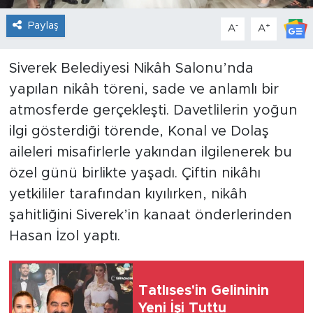
Paylaş
-
+
A
A
Siverek Belediyesi Nikâh Salonu’nda
yapılan nikâh töreni, sade ve anlamlı bir
atmosferde gerçekleşti. Davetlilerin yoğun
ilgi gösterdiği törende, Konal ve Dolaş
aileleri misafirlerle yakından ilgilenerek bu
özel günü birlikte yaşadı. Çiftin nikâhı
yetkililer tarafından kıyılırken, nikâh
şahitliğini Siverek’in kanaat önderlerinden
Hasan İzol yaptı.
Tatlıses'in Gelininin
Yeni İşi Tuttu