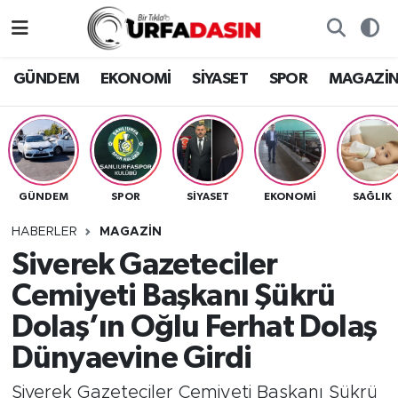
GÜNDEM
Künye
Nöbetçi Eczaneler
GÜNDEM
EKONOMİ
SİYASET
SPOR
MAGAZİ
EKONOMİ
Gizlilik ve Güvenlik Politikası
Hava Durumu
SİYASET
İletişim
Namaz Vakitleri
GÜNDEM
SPOR
SİYASET
EKONOMİ
SAĞLIK
SPOR
Trafik Durumu
HABERLER
MAGAZİN
MAGAZİN
Süper Lig Puan Durumu ve Fikstür
Siverek Gazeteciler
Cemiyeti Başkanı Şükrü
SAĞLIK
Tüm Manşetler
Dolaş’ın Oğlu Ferhat Dolaş
TEKNOLOJİ
Son Dakika Haberleri
Dünyaevine Girdi
OTOMOBİL
Haber Arşivi
Siverek Gazeteciler Cemiyeti Başkanı Şükrü