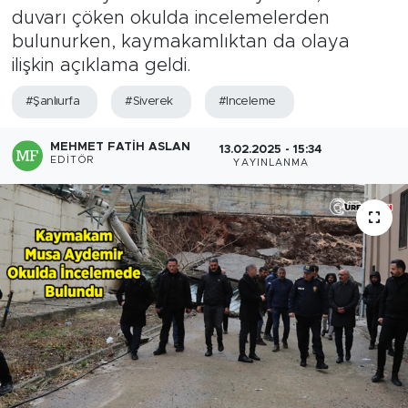
duvarı çöken okulda incelemelerden
bulunurken, kaymakamlıktan da olaya
ilişkin açıklama geldi.
#Şanlıurfa
#Siverek
#Inceleme
MEHMET FATIH ASLAN
13.02.2025 - 15:34
EDITÖR
YAYINLANMA