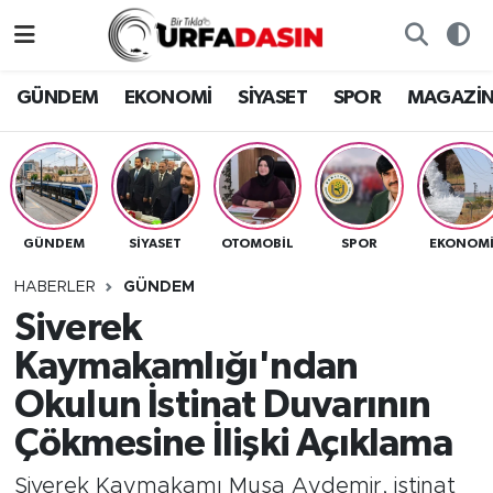
GÜNDEM
Künye
Nöbetçi Eczaneler
GÜNDEM
EKONOMİ
SİYASET
SPOR
MAGAZİ
EKONOMİ
Gizlilik ve Güvenlik Politikası
Hava Durumu
SİYASET
İletişim
Namaz Vakitleri
GÜNDEM
SİYASET
OTOMOBİL
SPOR
EKONOM
SPOR
Trafik Durumu
HABERLER
GÜNDEM
MAGAZİN
Süper Lig Puan Durumu ve Fikstür
Siverek
Kaymakamlığı'ndan
SAĞLIK
Tüm Manşetler
Okulun İstinat Duvarının
TEKNOLOJİ
Son Dakika Haberleri
Çökmesine İlişki Açıklama
OTOMOBİL
Haber Arşivi
Siverek Kaymakamı Musa Aydemir, istinat