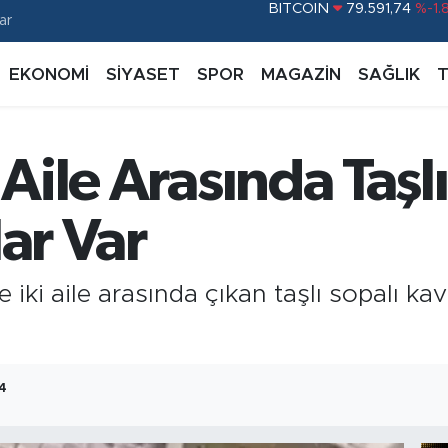
ar
DOLAR
45,43620
%0.
EURO
53,38690
%0.
EKONOMİ
SİYASET
SPOR
MAGAZİN
SAĞLIK
STERLİN
61,60380
%0.
G.ALTIN
6862,09000
%0.
 Aile Arasında Taşl
BİST100
14.598,00
%
BITCOIN
79.591,74
%-1.
lar Var
e iki aile arasında çıkan taşlı sopalı ka
24