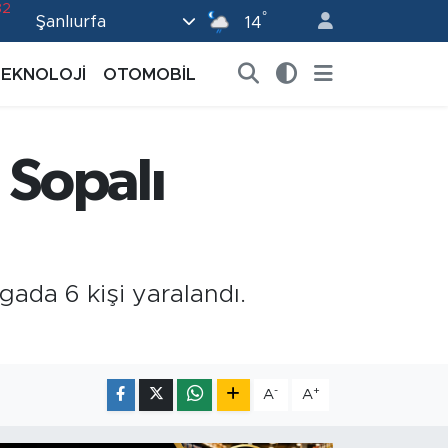
°
Şanlıurfa
02
14
19
TEKNOLOJİ
OTOMOBİL
18
19
ı Sopalı
0
82
vgada 6 kişi yaralandı.
-
+
A
A