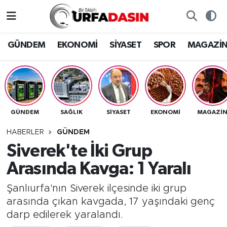
GÜNDEM
Künye
Nöbetçi Eczaneler
GÜNDEM
EKONOMİ
SİYASET
SPOR
MAGAZİ
EKONOMİ
Gizlilik ve Güvenlik Politikası
Hava Durumu
SİYASET
İletişim
Namaz Vakitleri
GÜNDEM
SAĞLIK
SİYASET
EKONOMİ
MAGAZİ
SPOR
Trafik Durumu
HABERLER
GÜNDEM
MAGAZİN
Süper Lig Puan Durumu ve Fikstür
Siverek'te İki Grup
Arasında Kavga: 1 Yaralı
SAĞLIK
Tüm Manşetler
Şanlıurfa'nın Siverek ilçesinde iki grup
TEKNOLOJİ
Son Dakika Haberleri
arasında çıkan kavgada, 17 yaşındaki genç
darp edilerek yaralandı.
OTOMOBİL
Haber Arşivi