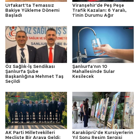
Urfakart'ta Temassız
Viranşehir'de Peş Peşe
Bakiye Yükleme Dönemi
Trafik Kazaları: 6 Yaralı,
Başladı
1'inin Durumu Ağır
Öz Sağlık-İş Sendikası
Şanlıurfa'nın 10
Şanlıurfa Şube
Mahallesinde Sular
Başkanlığına Mehmet Taş
Kesilecek
Seçildi
AK Parti Milletvekilleri
Karaköprü’de Kursiyerlerin
Mecliste Bir Araya Geldi:
Yıl Sonu Resim Sergisi