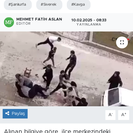
#Şanlıurfa
#Siverek
#Kavga
MEHMET FATIH ASLAN
10.02.2025 - 08:33
EDITÖR
YAYINLANMA
Paylaş
-
+
A
A
Alınan bilgiye göre, ilçe merkezindeki