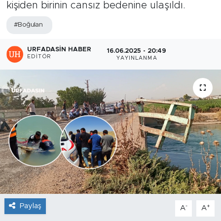
kişiden birinin cansız bedenine ulaşıldı.
#Boğulan
URFADASIN HABER
16.06.2025 - 20:49
EDITÖR
YAYINLANMA
Paylaş
-
+
A
A