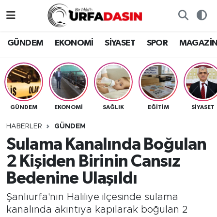
GÜNDEM
Künye
Nöbetçi Eczaneler
GÜNDEM
EKONOMİ
SİYASET
SPOR
MAGAZİ
EKONOMİ
Gizlilik ve Güvenlik Politikası
Hava Durumu
SİYASET
İletişim
Namaz Vakitleri
GÜNDEM
EKONOMİ
SAĞLIK
EĞITIM
SİYASET
SPOR
Trafik Durumu
HABERLER
GÜNDEM
MAGAZİN
Süper Lig Puan Durumu ve Fikstür
Sulama Kanalında Boğulan
2 Kişiden Birinin Cansız
SAĞLIK
Tüm Manşetler
Bedenine Ulaşıldı
TEKNOLOJİ
Son Dakika Haberleri
Şanlıurfa'nın Haliliye ilçesinde sulama
kanalında akıntıya kapılarak boğulan 2
OTOMOBİL
Haber Arşivi