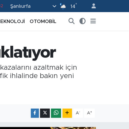
82
°
Şanlıurfa
14
02
TEKNOLOJİ
OTOMOBİL
19
18
19
klatıyor
0
kazalarını azaltmak için
fik ihlalinde bakın yeni
-
+
A
A