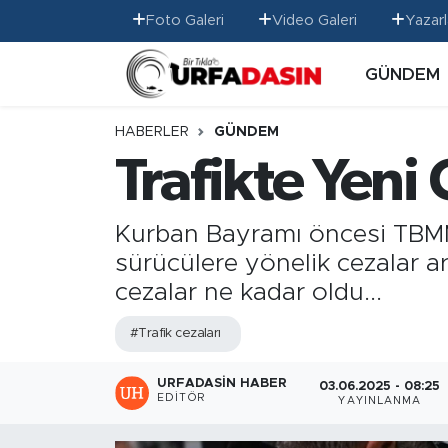
Foto Galeri
Video Galeri
Yazarl
GÜNDEM
GÜNDEM
Künye
Nöbetçi Eczaneler
EKONOMİ
Gizlilik ve Güvenlik Politikası
Hava Durumu
HABERLER
GÜNDEM
Trafikte Yeni
SİYASET
İletişim
Namaz Vakitleri
SPOR
Trafik Durumu
Kurban Bayramı öncesi TBMM'd
sürücülere yönelik cezalar art
MAGAZİN
Süper Lig Puan Durumu ve Fikstür
cezalar ne kadar oldu...
SAĞLIK
Tüm Manşetler
#Trafik cezaları
TEKNOLOJİ
Son Dakika Haberleri
URFADASIN HABER
03.06.2025 - 08:25
EDITÖR
YAYINLANMA
OTOMOBİL
Haber Arşivi