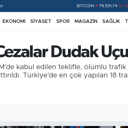
BITCOIN
79.591,74
%-1.
ar
DOLAR
45,43620
%0.
EKONOMİ
SİYASET
SPOR
MAGAZİN
SAĞLIK
EURO
53,38690
%0.
STERLİN
61,60380
%0.
G.ALTIN
6862,09000
%0.
 Cezalar Dudak Uçu
BİST100
14.598,00
%
e kabul edilen teklifle, ölümlü trafik 
tırıldı. Türkiye'de en çok yapılan 18 tra