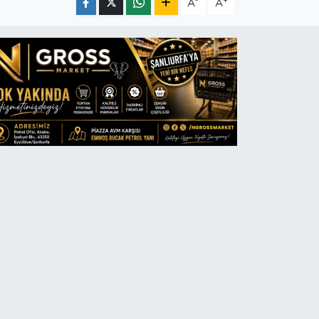
-
+
A
A