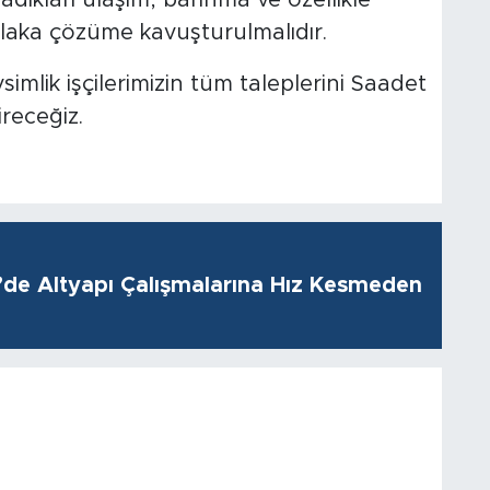
aşadıkları ulaşım, barınma ve özellikle
laka çözüme kavuşturulmalıdır.
imlik işçilerimizin tüm taleplerini Saadet
ireceğiz.
i’de Altyapı Çalışmalarına Hız Kesmeden