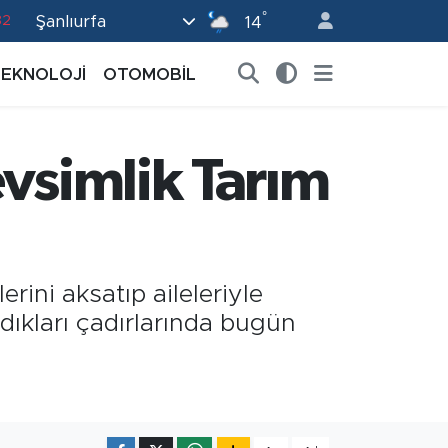
°
82
Şanlıurfa
14
02
TEKNOLOJİ
OTOMOBİL
19
18
evsimlik Tarım
19
0
erini aksatıp aileleriyle
adıkları çadırlarında bugün