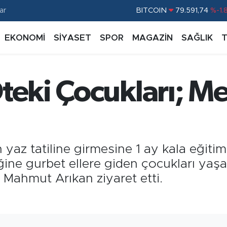
BITCOIN
79.591,74
%-1.
ar
DOLAR
45,43620
%0.
EKONOMİ
SİYASET
SPOR
MAGAZİN
SAĞLIK
EURO
53,38690
%0.
STERLİN
61,60380
%0.
teki Çocukları; M
G.ALTIN
6862,09000
%0.
BİST100
14.598,00
%
n yaz tatiline girmesine 1 ay kala eğitiml
liğine gurbet ellere giden çocukları yaş
 Mahmut Arıkan ziyaret etti.