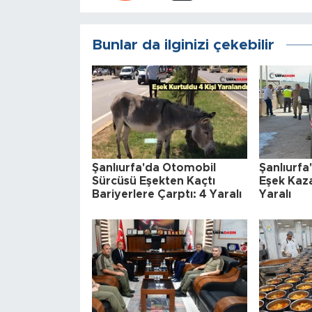
Bunlar da ilginizi çekebilir
Şanlıurfa'da Otomobil
Şanlıurfa
Sürcüsü Eşekten Kaçtı
Eşek Kaz
Bariyerlere Çarptı: 4 Yaralı
Yaralı