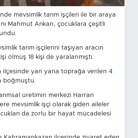
e mevsimlik tarım işçileri ile bir araya
nı Mahmut Arıkan, çocuklara çeşitli
lundu.
imlik tarım işçilerini taşıyan aracın
şi ölmüş 18 kişi de yaralanmıştı.
n ilçesinde yan yana toprağa verilen 4
sa boğmuştu.
tarımsal üretimin merkezi Harran
re mevsimlik işçi olarak giden aileler
cukları da zorlu bir hayat mücadelesi
ın Kahramankazan ilçesinde ziyaret eden