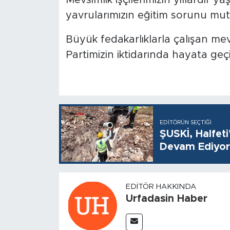
Mevsimlik işçilerimizin yıllardır y
yavrularımızın eğitim sorunu mut
Büyük fedakarlıklarla çalışan mevs
Partimizin iktidarında hayata geç
EDITÖRÜN SEÇTIĞI
ŞUSKİ, Halfet
Devam Ediyor
EDITÖR HAKKINDA
Urfadasin Haber