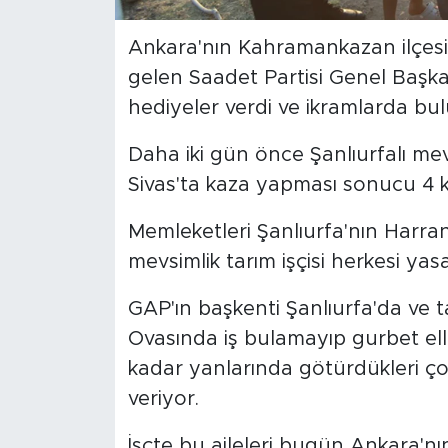
Ankara'nın Kahramankazan ilçesind
gelen Saadet Partisi Genel Başka
hediyeler verdi ve ikramlarda bu
Daha iki gün önce Şanlıurfalı mevs
Sivas'ta kaza yapması sonucu 4 ki
Memleketleri Şanlıurfa'nın Harra
mevsimlik tarım işçisi herkesi ya
GAP'ın başkenti Şanlıurfa'da ve 
Ovasında iş bulamayıp gurbet elle
kadar yanlarında götürdükleri ço
veriyor.
İşçte bu aileleri bugün Ankara'n