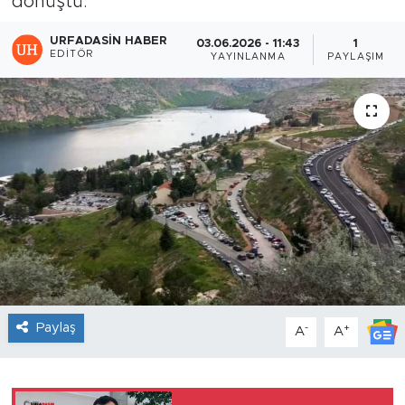
dönüştü.
URFADASIN HABER
03.06.2026 - 11:43
1
EDITÖR
YAYINLANMA
PAYLAŞIM
Paylaş
-
+
A
A