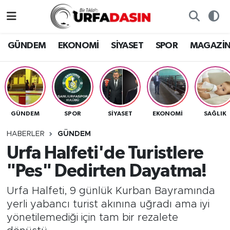
GÜNDEM
Künye
Nöbetçi Eczaneler
GÜNDEM
EKONOMİ
SİYASET
SPOR
MAGAZİ
EKONOMİ
Gizlilik ve Güvenlik Politikası
Hava Durumu
SİYASET
İletişim
Namaz Vakitleri
GÜNDEM
SPOR
SİYASET
EKONOMİ
SAĞLIK
SPOR
Trafik Durumu
HABERLER
GÜNDEM
MAGAZİN
Süper Lig Puan Durumu ve Fikstür
Urfa Halfeti'de Turistlere
"Pes" Dedirten Dayatma!
SAĞLIK
Tüm Manşetler
Urfa Halfeti, 9 günlük Kurban Bayramında
TEKNOLOJİ
Son Dakika Haberleri
yerli yabancı turist akınına uğradı ama iyi
yönetilemediği için tam bir rezalete
OTOMOBİL
Haber Arşivi