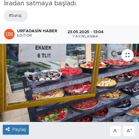
liradan satmaya başladı.
#Suruç
URFADASIN HABER
23.05.2025 - 13:04
EDITÖR
YAYINLANMA
Paylaş
-
+
A
A