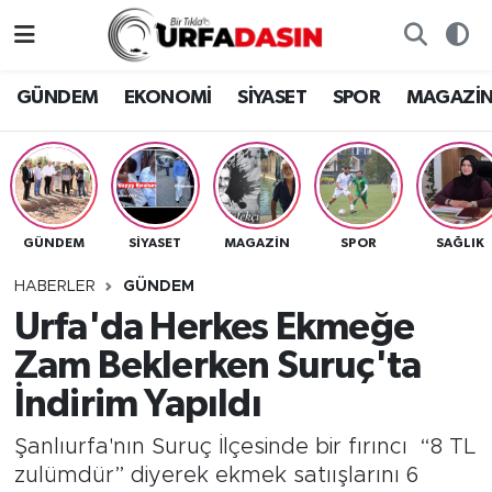
GÜNDEM
Künye
Nöbetçi Eczaneler
GÜNDEM
EKONOMİ
SİYASET
SPOR
MAGAZİ
EKONOMİ
Gizlilik ve Güvenlik Politikası
Hava Durumu
SİYASET
İletişim
Namaz Vakitleri
GÜNDEM
SİYASET
MAGAZİN
SPOR
SAĞLIK
SPOR
Trafik Durumu
HABERLER
GÜNDEM
MAGAZİN
Süper Lig Puan Durumu ve Fikstür
Urfa'da Herkes Ekmeğe
Zam Beklerken Suruç'ta
SAĞLIK
Tüm Manşetler
İndirim Yapıldı
TEKNOLOJİ
Son Dakika Haberleri
Şanlıurfa'nın Suruç İlçesinde bir fırıncı “8 TL
zulümdür” diyerek ekmek satıışlarını 6
OTOMOBİL
Haber Arşivi