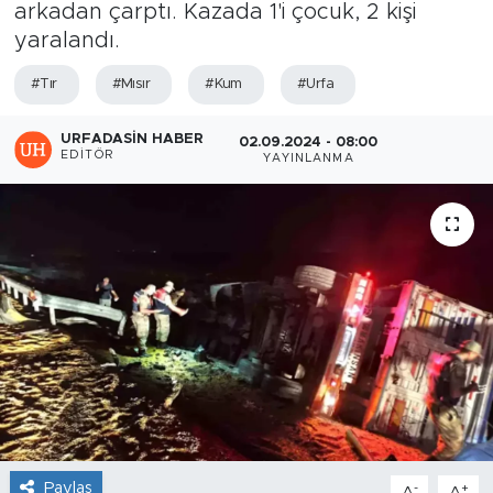
arkadan çarptı. Kazada 1'i çocuk, 2 kişi
yaralandı.
#Tır
#Mısır
#Kum
#Urfa
URFADASIN HABER
02.09.2024 - 08:00
EDITÖR
YAYINLANMA
Paylaş
-
+
A
A