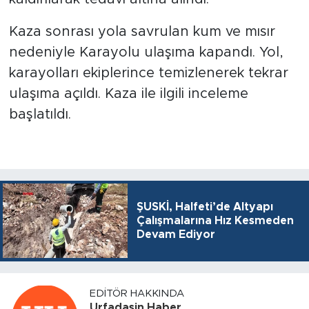
Kaza sonrası yola savrulan kum ve mısır
nedeniyle Karayolu ulaşıma kapandı. Yol,
karayolları ekiplerince temizlenerek tekrar
ulaşıma açıldı. Kaza ile ilgili inceleme
başlatıldı.
ŞUSKİ, Halfeti’de Altyapı
Çalışmalarına Hız Kesmeden
Devam Ediyor
EDITÖR HAKKINDA
Urfadasin Haber