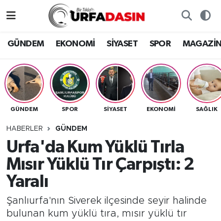
GÜNDEM
Künye
Nöbetçi Eczaneler
GÜNDEM
EKONOMİ
SİYASET
SPOR
MAGAZİ
EKONOMİ
Gizlilik ve Güvenlik Politikası
Hava Durumu
SİYASET
İletişim
Namaz Vakitleri
GÜNDEM
SPOR
SİYASET
EKONOMİ
SAĞLIK
SPOR
Trafik Durumu
HABERLER
GÜNDEM
MAGAZİN
Süper Lig Puan Durumu ve Fikstür
Urfa'da Kum Yüklü Tırla
Mısır Yüklü Tır Çarpıştı: 2
SAĞLIK
Tüm Manşetler
Yaralı
TEKNOLOJİ
Son Dakika Haberleri
Şanlıurfa'nın Siverek ilçesinde seyir halinde
bulunan kum yüklü tıra, mısır yüklü tır
OTOMOBİL
Haber Arşivi