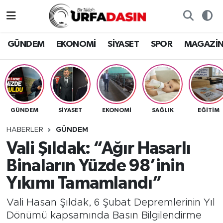
GÜNDEM
Künye
Nöbetçi Eczaneler
GÜNDEM
EKONOMİ
SİYASET
SPOR
MAGAZİ
EKONOMİ
Gizlilik ve Güvenlik Politikası
Hava Durumu
SİYASET
İletişim
Namaz Vakitleri
GÜNDEM
SİYASET
EKONOMİ
SAĞLIK
EĞITIM
SPOR
Trafik Durumu
HABERLER
GÜNDEM
MAGAZİN
Süper Lig Puan Durumu ve Fikstür
Vali Şıldak: “Ağır Hasarlı
Binaların Yüzde 98’inin
SAĞLIK
Tüm Manşetler
Yıkımı Tamamlandı”
TEKNOLOJİ
Son Dakika Haberleri
Vali Hasan Şıldak, 6 Şubat Depremlerinin Yıl
Dönümü kapsamında Basın Bilgilendirme
OTOMOBİL
Haber Arşivi