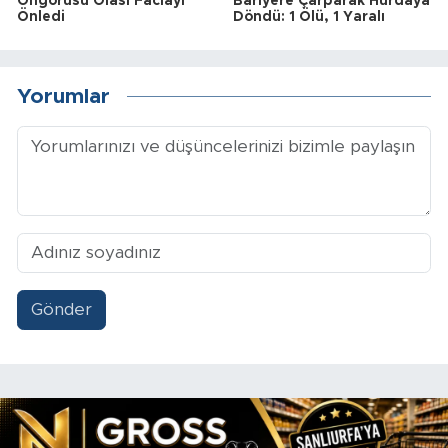
Öngörüsü Olası Faciayı
Bariyere Çarparak Hurdaya
Önledi
Döndü: 1 Ölü, 1 Yaralı
Yorumlar
Gönder