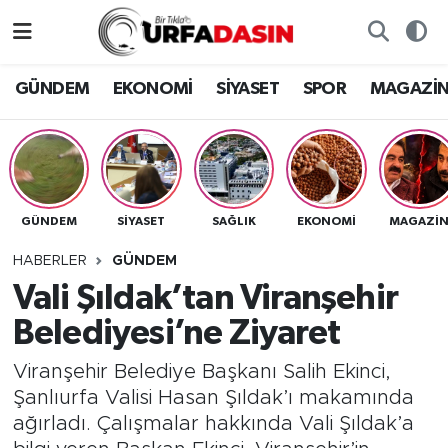
GÜNDEM
Künye
Nöbetçi Eczaneler
GÜNDEM
EKONOMİ
SİYASET
SPOR
MAGAZİ
EKONOMİ
Gizlilik ve Güvenlik Politikası
Hava Durumu
SİYASET
İletişim
Namaz Vakitleri
GÜNDEM
SİYASET
SAĞLIK
EKONOMİ
MAGAZİ
SPOR
Trafik Durumu
HABERLER
GÜNDEM
MAGAZİN
Süper Lig Puan Durumu ve Fikstür
Vali Şıldak’tan Viranşehir
Belediyesi’ne Ziyaret
SAĞLIK
Tüm Manşetler
Viranşehir Belediye Başkanı Salih Ekinci,
TEKNOLOJİ
Son Dakika Haberleri
Şanlıurfa Valisi Hasan Şıldak’ı makamında
ağırladı. Çalışmalar hakkında Vali Şıldak’a
OTOMOBİL
Haber Arşivi