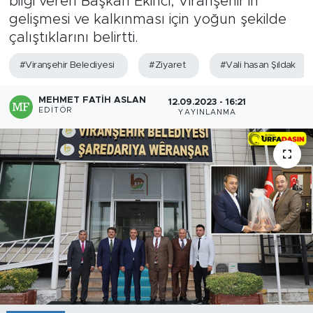
bilgi veren Başkan Ekinci, Viranşehir’in
gelişmesi ve kalkınması için yoğun şekilde
çalıştıklarını belirtti.
#Viranşehir Belediyesi
#Ziyaret
#Vali hasan Şıldak
MEHMET FATIH ASLAN
12.09.2023 - 16:21
EDITÖR
YAYINLANMA