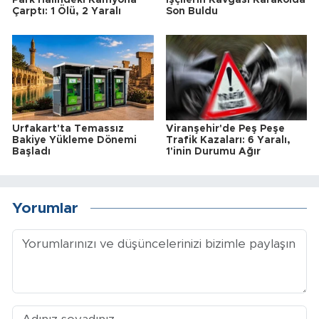
Çarptı: 1 Ölü, 2 Yaralı
Son Buldu
Urfakart'ta Temassız
Viranşehir'de Peş Peşe
Bakiye Yükleme Dönemi
Trafik Kazaları: 6 Yaralı,
Başladı
1'inin Durumu Ağır
Yorumlar