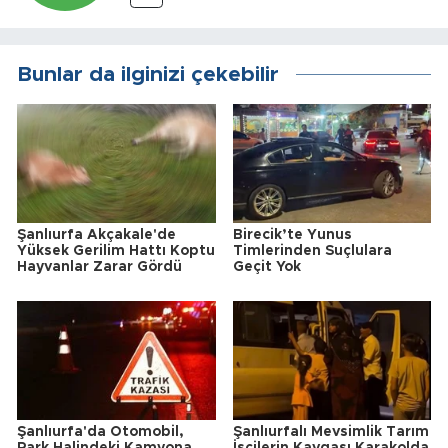
Bunlar da ilginizi çekebilir
Şanlıurfa Akçakale'de
Birecik’te Yunus
Yüksek Gerilim Hattı Koptu
Timlerinden Suçlulara
Hayvanlar Zarar Gördü
Geçit Yok
Şanlıurfa'da Otomobil,
Şanlıurfalı Mevsimlik Tarım
Park Halindeki Kamyona
İşçilerin Kavgası Karakolda