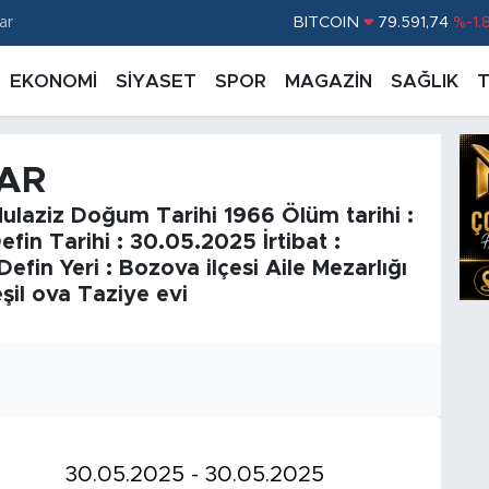
ar
BITCOIN
79.591,74
%-1.
DOLAR
45,43620
%0.
EKONOMİ
SİYASET
SPOR
MAGAZİN
SAĞLIK
EURO
53,38690
%0.
STERLİN
61,60380
%0.
ÇAR
G.ALTIN
6862,09000
%0.
laziz Doğum Tarihi 1966 Ölüm tarihi :
BİST100
14.598,00
%
fin Tarihi : 30.05.2025 İrtibat :
fin Yeri : Bozova ilçesi Aile Mezarlığı
şil ova Taziye evi
30.05.2025 - 30.05.2025