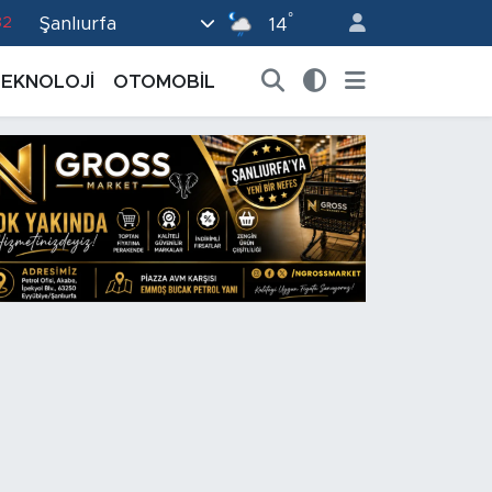
°
Şanlıurfa
82
14
02
TEKNOLOJİ
OTOMOBİL
19
18
19
0